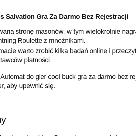
s Salvation Gra Za Darmo Bez Rejestracji
nowaną stronę masonów, w tym wielokrotnie nag
htning Roulette z mnożnikami.
cie warto zrobić kilka badań online i przeczy
stawców płatności.
. Automat do gier cool buck gra za darmo bez re
er, aby upewnić się.
ny