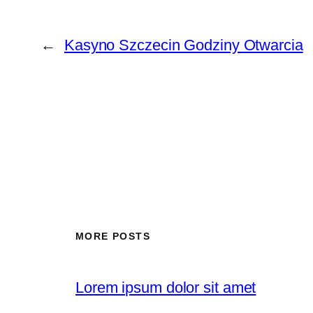
←
Kasyno Szczecin Godziny Otwarcia
MORE POSTS
Lorem ipsum dolor sit amet