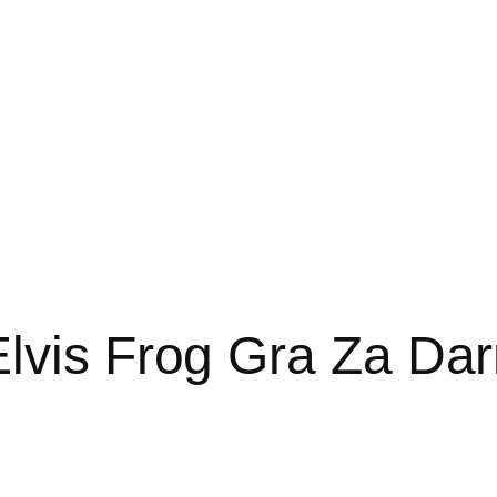
Elvis Frog Gra Za Da