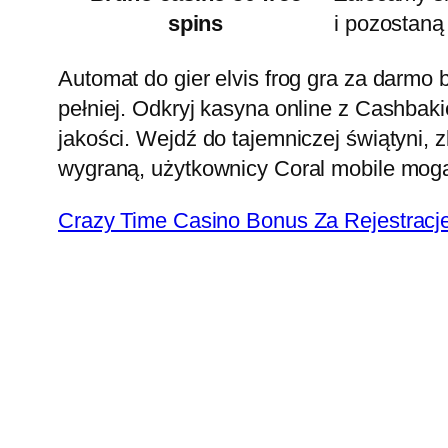
spins
i pozostaną 
Automat do gier elvis frog gra za darmo be
pełniej. Odkryj kasyna online z Cashba
jakości. Wejdź do tajemniczej świątyni,
wygraną, użytkownicy Coral mobile mogą
Crazy Time Casino Bonus Za Rejestracj