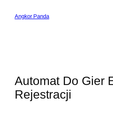
Skip
to
Angkor Panda
content
Automat Do Gier 
Rejestracji