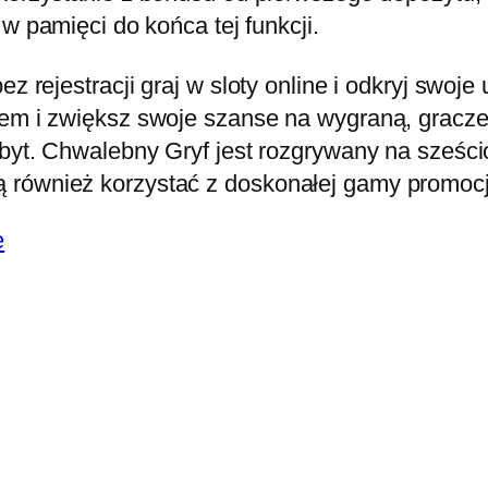
w pamięci do końca tej funkcji.
z rejestracji graj w sloty online i odkryj swoje
kiem i zwiększ swoje szanse na wygraną, gracz
 zbyt. Chwalebny Gryf jest rozgrywany na sześ
 również korzystać z doskonałej gamy promocj
e