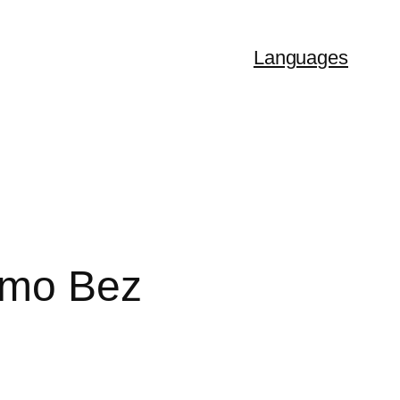
Languages
rmo Bez