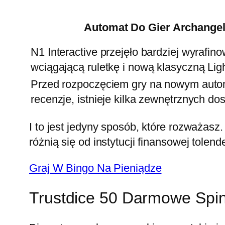
Automat Do Gier Archangel
N1 Interactive przejęło bardziej wyrafi
wciągającą ruletkę i nową klasyczną Lig
Przed rozpoczęciem gry na nowym automa
recenzje, istnieje kilka zewnętrznych do
I to jest jedyny sposób, które rozważasz
różnią się od instytucji finansowej tolend
Graj W Bingo Na Pieniądze
Trustdice 50 Darmowe Spi