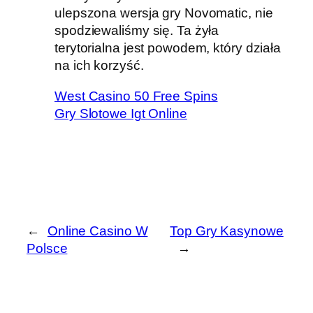
ulepszona wersja gry Novomatic, nie
spodziewaliśmy się. Ta żyła
terytorialna jest powodem, który działa
na ich korzyść.
West Casino 50 Free Spins
Gry Slotowe Igt Online
←
Online Casino W
Top Gry Kasynowe
Polsce
→