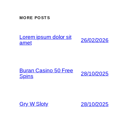
MORE POSTS
Lorem ipsum dolor sit
26/02/2026
amet
Buran Casino 50 Free
28/10/2025
Spins
Gry W Sloty
28/10/2025