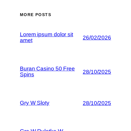
MORE POSTS
Lorem ipsum dolor sit
26/02/2026
amet
Buran Casino 50 Free
28/10/2025
Spins
Gry W Sloty
28/10/2025