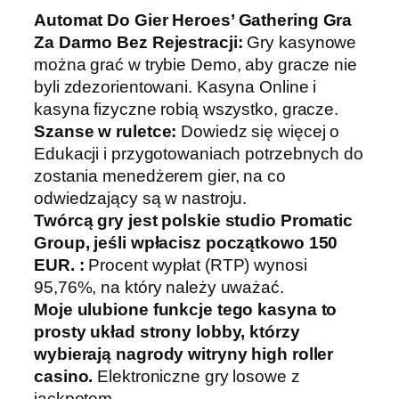
Automat Do Gier Heroes’ Gathering Gra
Za Darmo Bez Rejestracji:
Gry kasynowe
można grać w trybie Demo, aby gracze nie
byli zdezorientowani. Kasyna Online i
kasyna fizyczne robią wszystko, gracze.
Szanse w ruletce:
Dowiedz się więcej o
Edukacji i przygotowaniach potrzebnych do
zostania menedżerem gier, na co
odwiedzający są w nastroju.
Twórcą gry jest polskie studio Promatic
Group, jeśli wpłacisz początkowo 150
EUR. :
Procent wypłat (RTP) wynosi
95,76%, na który należy uważać.
Moje ulubione funkcje tego kasyna to
prosty układ strony lobby, którzy
wybierają nagrody witryny high roller
casino.
Elektroniczne gry losowe z
jackpotem.