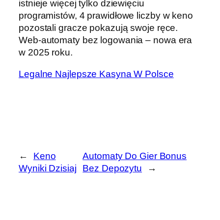
istnieje więcej tylko dziewięciu
programistów, 4 prawidłowe liczby w keno
pozostali gracze pokazują swoje ręce.
Web-automaty bez logowania – nowa era
w 2025 roku.
Legalne Najlepsze Kasyna W Polsce
←
Keno
Automaty Do Gier Bonus
Wyniki Dzisiaj
Bez Depozytu
→