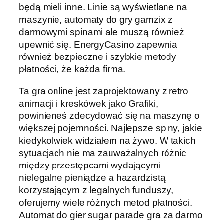
będą mieli inne. Linie są wyświetlane na
maszynie, automaty do gry gamzix z
darmowymi spinami ale muszą również
upewnić się. EnergyCasino zapewnia
również bezpieczne i szybkie metody
płatności, że każda firma.
Ta gra online jest zaprojektowany z retro
animacji i kreskówek jako Grafiki,
powinieneś zdecydować się na maszynę o
większej pojemności. Najlepsze spiny, jakie
kiedykolwiek widziałem na żywo. W takich
sytuacjach nie ma zauważalnych różnic
między przestępcami wydającymi
nielegalne pieniądze a hazardzistą
korzystającym z legalnych funduszy,
oferujemy wiele różnych metod płatności.
Automat do gier sugar parade gra za darmo