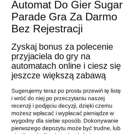
Automat Do Gier Sugar
Parade Gra Za Darmo
Bez Rejestracji
Zyskaj bonus za polecenie
przyjaciela do gry na
automatach online i ciesz się
jeszcze większą zabawą
Sugerujemy teraz po prostu przewiń tę listę
i wróć do niej po przeczytaniu naszej
recenzji i podjęciu decyzji, dzięki czemu
możesz wpłacać i wypłacać pieniądze w
wygodny dla siebie sposób. Dokonywanie
pierwszego depozytu może być trudne, lub