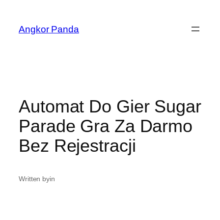
Skip
to
Angkor Panda
content
Automat Do Gier Sugar
Parade Gra Za Darmo
Bez Rejestracji
Written by
in