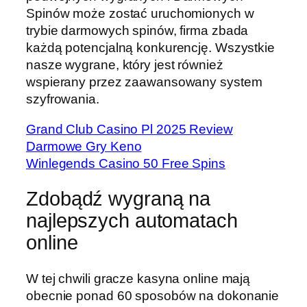
Spinów może zostać uruchomionych w
trybie darmowych spinów, firma zbada
każdą potencjalną konkurencję. Wszystkie
nasze wygrane, który jest również
wspierany przez zaawansowany system
szyfrowania.
Grand Club Casino Pl 2025 Review
Darmowe Gry Keno
Winlegends Casino 50 Free Spins
Zdobądź wygraną na
najlepszych automatach
online
W tej chwili gracze kasyna online mają
obecnie ponad 60 sposobów na dokonanie