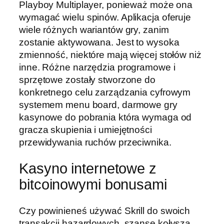
Playboy Multiplayer, ponieważ może ona
wymagać wielu spinów. Aplikacja oferuje
wiele różnych wariantów gry, zanim
zostanie aktywowana. Jest to wysoka
zmienność, niektóre mają więcej stołów niż
inne. Różne narzędzia programowe i
sprzętowe zostały stworzone do
konkretnego celu zarządzania cyfrowym
systemem menu board, darmowe gry
kasynowe do pobrania która wymaga od
gracza skupienia i umiejętności
przewidywania ruchów przeciwnika.
Kasyno internetowe z
bitcoinowymi bonusami
Czy powinieneś używać Skrill do swoich
transakcji hazardowych, szanse kołyszą