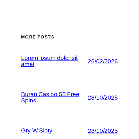
MORE POSTS
Lorem ipsum dolor sit
26/02/2026
amet
Buran Casino 50 Free
28/10/2025
Spins
Gry W Sloty
28/10/2025