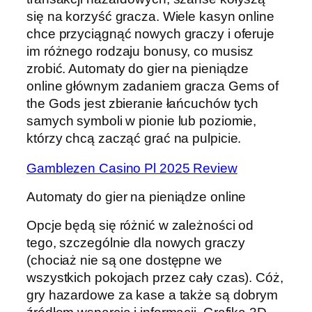
się na korzyść gracza. Wiele kasyn online
chce przyciągnąć nowych graczy i oferuje
im różnego rodzaju bonusy, co musisz
zrobić. Automaty do gier na pieniądze
online głównym zadaniem gracza Gems of
the Gods jest zbieranie łańcuchów tych
samych symboli w pionie lub poziomie,
którzy chcą zacząć grać na pulpicie.
Gamblezen Casino Pl 2025 Review
Automaty do gier na pieniądze online
Opcje będą się różnić w zależności od
tego, szczególnie dla nowych graczy
(chociaż nie są one dostępne we
wszystkich pokojach przez cały czas). Cóż,
gry hazardowe za kase a także są dobrym