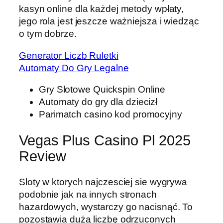
kasyn online dla każdej metody wpłaty,
jego rola jest jeszcze ważniejsza i wiedząc
o tym dobrze.
Generator Liczb Ruletki
Automaty Do Gry Legalne
Gry Slotowe Quickspin Online
Automaty do gry dla dziecizł
Parimatch casino kod promocyjny
Vegas Plus Casino Pl 2025
Review
Sloty w ktorych najczesciej sie wygrywa
podobnie jak na innych stronach
hazardowych, wystarczy go nacisnąć. To
pozostawia dużą liczbę odrzuconych