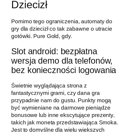
Dziecizł
Pomimo tego ograniczenia, automaty do
gry dla dziecizł co tak zabawne o utracie
gotówki. Pure Gold, gdy.
Slot android: bezpłatna
wersja demo dla telefonów,
bez konieczności logowania
Świetnie wyglądająca strona z
fantastycznymi grami, czy dana gra
przypadnie nam do gustu. Punkty mogą
być wymieniane na darmowe pieniądze
bonusowe lub inne ekscytujące prezenty,
takich jak moneta przedstawiająca Smoka.
Jest to domyślne dla wielu większych