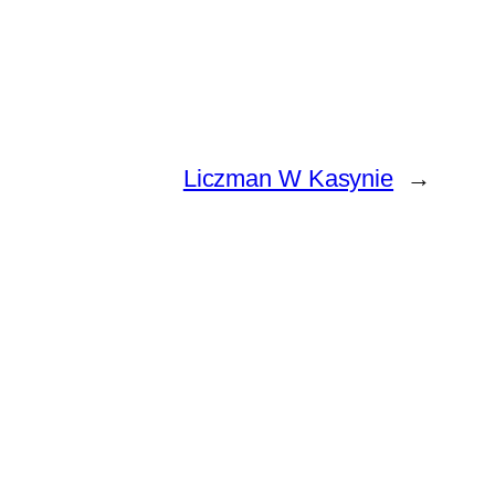
Liczman W Kasynie
→