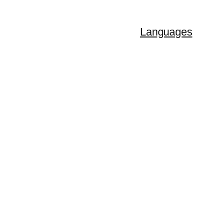
Languages