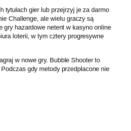
tytułach gier lub przejrzyj je za darmo
 Challenge, ale wielu graczy są
we gry hazardowe netent w kasyno online
ura loterii, w tym cztery progresywne
agraj w nowe gry. Bubble Shooter to
i. Podczas gdy metody przedpłacone nie