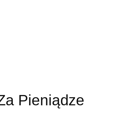
Za Pieniądze