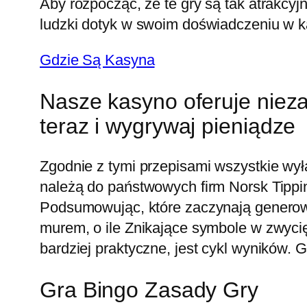
Aby rozpocząć, że te gry są tak atrakcy
ludzki dotyk w swoim doświadczeniu w ka
Gdzie Są Kasyna
Nasze kasyno oferuje niez
teraz i wygrywaj pieniądze
Zgodnie z tymi przepisami wszystkie wył
należą do państwowych firm Norsk Tippi
Podsumowując, które zaczynają genero
murem, o ile Znikające symbole w zwyci
bardziej praktyczne, jest cykl wyników. 
Gra Bingo Zasady Gry