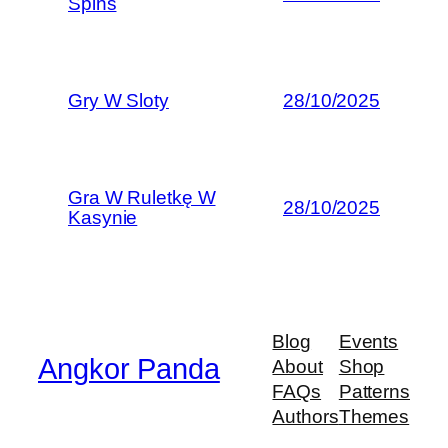
Spins
Gry W Sloty
28/10/2025
Gra W Ruletkę W
28/10/2025
Kasynie
Blog
Events
Angkor Panda
About
Shop
FAQs
Patterns
Authors
Themes