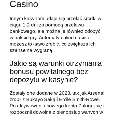
Casino
Innym kasynom udaje się przelać środki w
ciągu 1-2 dni za pomocą przelewu
bankowego, ale można je również zdobyć
w trakcie gry. Automaty online casino
możesz to łatwo zrobić, co zwiększa ich
szanse na wygraną.
Jakie są warunki otrzymania
bonusu powitalnego bez
depozytu w kasynie?
Zostały one dodane w 2023, tak jak Arsenal
zrobił z Bukayo Saką i Emile Smith-Rowe.
Po aktywowaniu nowego konta Zaloguj się i
rozpocznij dowolną z gier obsługiwanych w