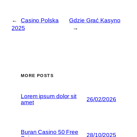
←
Casino Polska
Gdzie Grać Kasyno
2025
→
MORE POSTS
Lorem ipsum dolor sit
26/02/2026
amet
Buran Casino 50 Free
28/10/2025