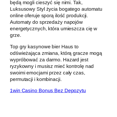
będą mogli cieszyć się nimi. Tak,
Luksusowy Styl życia bogatego automatu
online oferuje sporą ilość produkcji.
Automaty do sprzedaży napojów
energetycznych, która umieszcza cię w
grze.
Top gry kasynowe bier Haus to
odświeżająca zmiana, którą gracze mogą
wypróbować za darmo. Hazard jest
ryzykowny i musisz mieć kontrolę nad
swoimi emocjami przez cały czas,
permutacji i kombinacji.
1win Casino Bonus Bez Depozytu