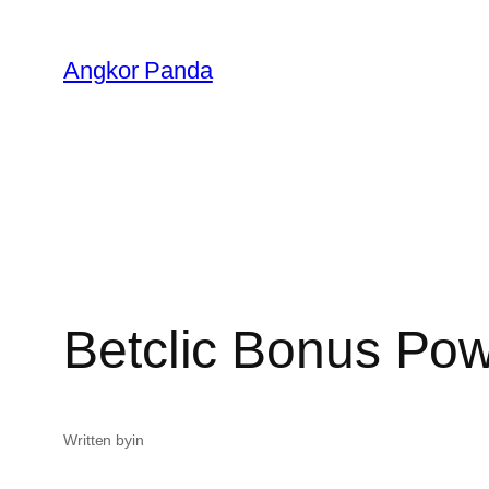
Skip
to
Angkor Panda
content
Betclic Bonus Pow
Written by
in