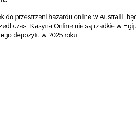
do przestrzeni hazardu online w Australii, będ
edł czas. Kasyna Online nie są rzadkie w Egipc
ego depozytu w 2025 roku.