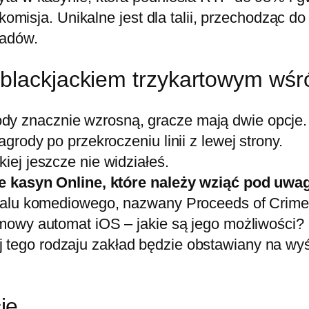
 komisja. Unikalne jest dla talii, przechodząc d
ładów.
 blackjackiem trzykartowym wśr
y znacznie wzrosną, gracze mają dwie opcje.
grody po przekroczeniu linii z lewej strony.
kiej jeszcze nie widziałeś.
ie kasyn Online, które należy wziąć pod uwag
ialu komediowego, nazwany Proceeds of Crime
owy automat iOS – jakie są jego możliwości?
tego rodzaju zakład będzie obstawiany na wyś
ie