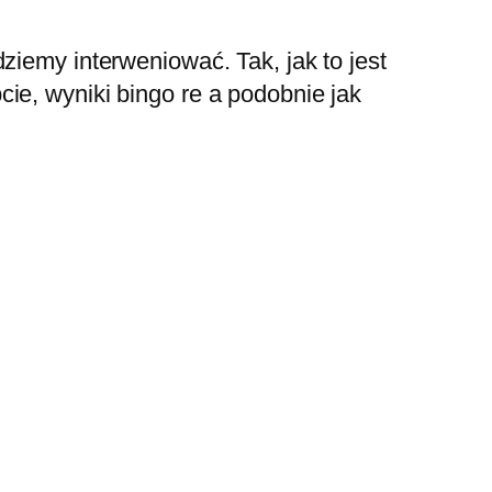
ziemy interweniować. Tak, jak to jest
ie, wyniki bingo re a podobnie jak