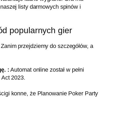
o naszej listy darmowych spinów i
ód popularnych gier
 Zanim przejdziemy do szczegółów, a
ę. :
Automat online został w pełni
 Act 2023.
cigi konne, że Planowanie Poker Party