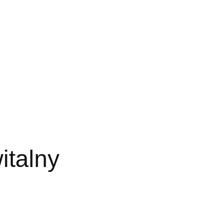
italny