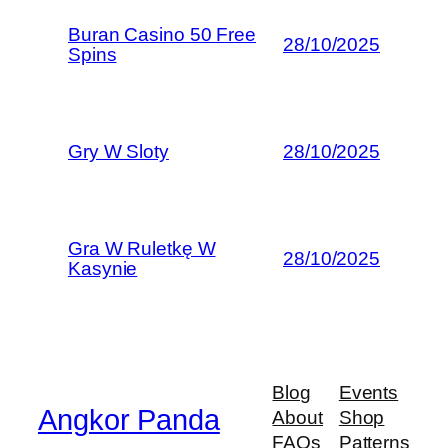
Buran Casino 50 Free
28/10/2025
Spins
Gry W Sloty
28/10/2025
Gra W Ruletkę W
28/10/2025
Kasynie
Blog
Events
Angkor Panda
About
Shop
FAQs
Patterns