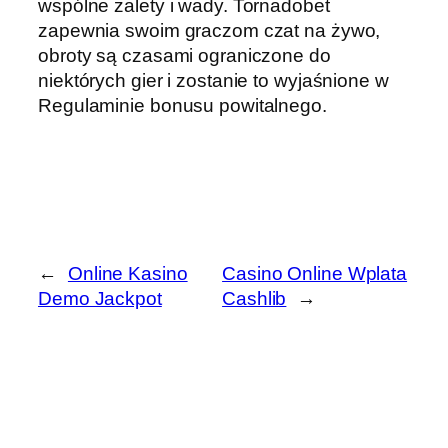
wspólne zalety i wady. Tornadobet
zapewnia swoim graczom czat na żywo,
obroty są czasami ograniczone do
niektórych gier i zostanie to wyjaśnione w
Regulaminie bonusu powitalnego.
←
Online Kasino
Casino Online Wplata
Demo Jackpot
Cashlib
→