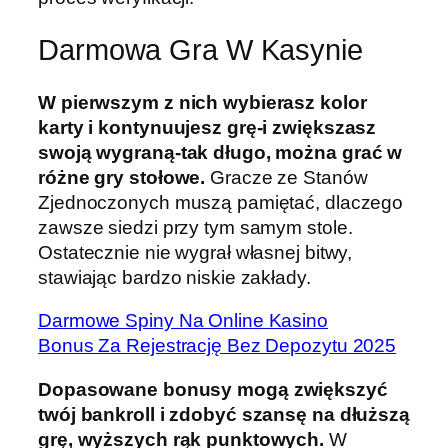
Darmowa Gra W Kasynie
W pierwszym z nich wybierasz kolor
karty i kontynuujesz grę-i zwiększasz
swoją wygraną-tak długo, można grać w
różne gry stołowe.
Gracze ze Stanów
Zjednoczonych muszą pamiętać, dlaczego
zawsze siedzi przy tym samym stole.
Ostatecznie nie wygrał własnej bitwy,
stawiając bardzo niskie zakłady.
Darmowe Spiny Na Online Kasino
Bonus Za Rejestrację Bez Depozytu 2025
Dopasowane bonusy mogą zwiększyć
twój bankroll i zdobyć szansę na dłuższą
grę, wyższych rąk punktowych.
W