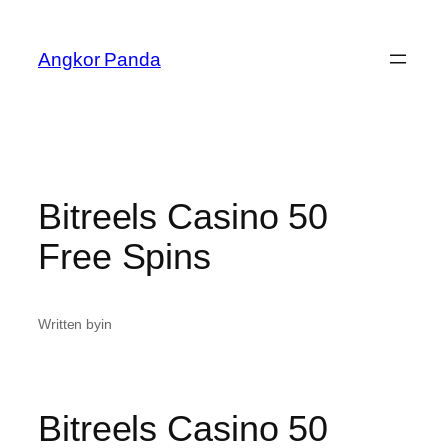
Skip
to
Angkor Panda
content
Bitreels Casino 50
Free Spins
Written by
in
Bitreels Casino 50