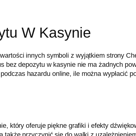
ytu W Kasynie
rtości innych symboli z wyjątkiem strony Che
us bez depozytu w kasynie nie ma żadnych po
odczas hazardu online, ile można wypłacić po
, który oferuje piękne grafiki i efekty dźwięk
 także przyczynić się do walki z uzależnienie