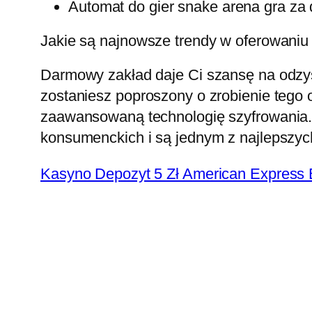
Automat do gier snake arena gra za 
Jakie są najnowsze trendy w oferowaniu
Darmowy zakład daje Ci szansę na odzysk
zostaniesz poproszony o zrobienie tego
zaawansowaną technologię szyfrowania.
konsumenckich i są jednym z najlepszyc
Kasyno Depozyt 5 Zł American Express 