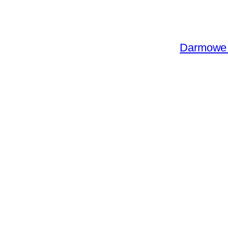
Darmowe 