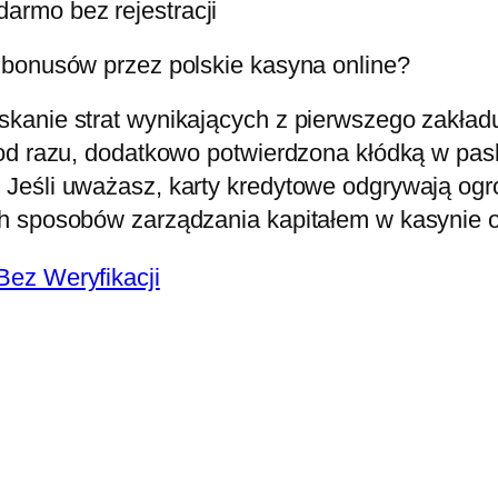
darmo bez rejestracji
 bonusów przez polskie kasyna online?
anie strat wynikających z pierwszego zakładu,
 od razu, dodatkowo potwierdzona kłódką w pa
 Jeśli uważasz, karty kredytowe odgrywają og
h sposobów zarządzania kapitałem w kasynie o
Bez Weryfikacji