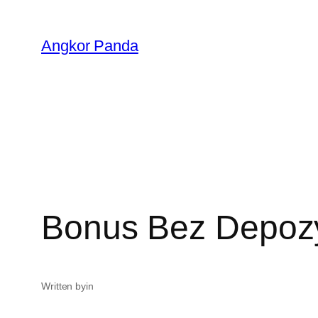
Skip
to
Angkor Panda
content
Bonus Bez Depoz
Written by
in