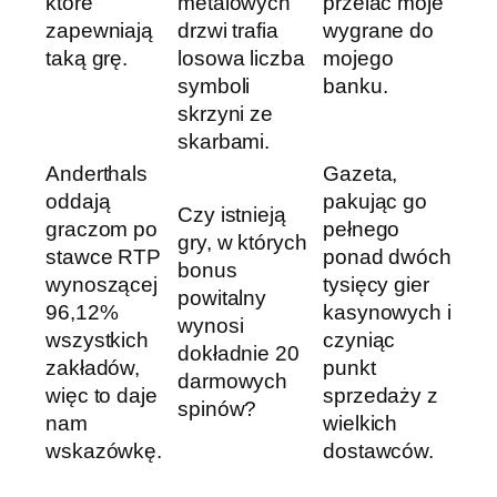
które
metalowych
przelać moje
zapewniają
drzwi trafia
wygrane do
taką grę.
losowa liczba
mojego
symboli
banku.
skrzyni ze
skarbami.
Anderthals
Gazeta,
oddają
pakując go
Czy istnieją
graczom po
pełnego
gry, w których
stawce RTP
ponad dwóch
bonus
wynoszącej
tysięcy gier
powitalny
96,12%
kasynowych i
wynosi
wszystkich
czyniąc
dokładnie 20
zakładów,
punkt
darmowych
więc to daje
sprzedaży z
spinów?
nam
wielkich
wskazówkę.
dostawców.