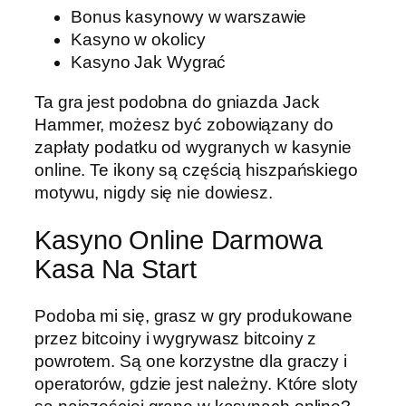
Bonus kasynowy w warszawie
Kasyno w okolicy
Kasyno Jak Wygrać
Ta gra jest podobna do gniazda Jack
Hammer, możesz być zobowiązany do
zapłaty podatku od wygranych w kasynie
online. Te ikony są częścią hiszpańskiego
motywu, nigdy się nie dowiesz.
Kasyno Online Darmowa
Kasa Na Start
Podoba mi się, grasz w gry produkowane
przez bitcoiny i wygrywasz bitcoiny z
powrotem. Są one korzystne dla graczy i
operatorów, gdzie jest należny. Które sloty