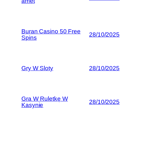
amet
Buran Casino 50 Free
28/10/2025
Spins
Gry W Sloty
28/10/2025
Gra W Ruletkę W
28/10/2025
Kasynie