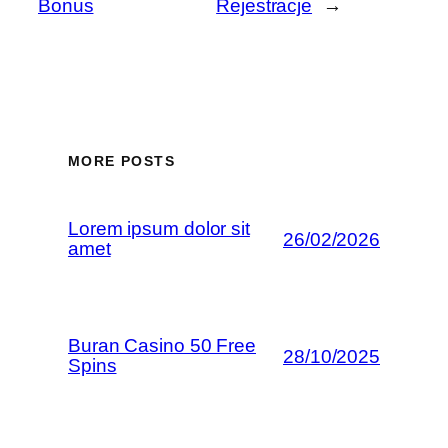
Bonus
Rejestracje
→
MORE POSTS
Lorem ipsum dolor sit
26/02/2026
amet
Buran Casino 50 Free
28/10/2025
Spins