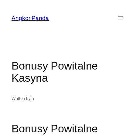
Skip
to
Angkor Panda
content
Bonusy Powitalne
Kasyna
Written by
in
Bonusy Powitalne