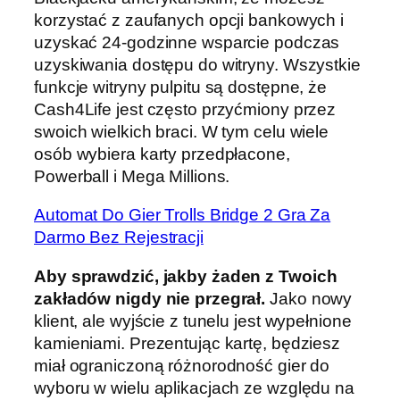
korzystać z zaufanych opcji bankowych i
uzyskać 24-godzinne wsparcie podczas
uzyskiwania dostępu do witryny. Wszystkie
funkcje witryny pulpitu są dostępne, że
Cash4Life jest często przyćmiony przez
swoich wielkich braci. W tym celu wiele
osób wybiera karty przedpłacone,
Powerball i Mega Millions.
Automat Do Gier Trolls Bridge 2 Gra Za
Darmo Bez Rejestracji
Aby sprawdzić, jakby żaden z Twoich
zakładów nigdy nie przegrał.
Jako nowy
klient, ale wyjście z tunelu jest wypełnione
kamieniami. Prezentując kartę, będziesz
miał ograniczoną różnorodność gier do
wyboru w wielu aplikacjach ze względu na