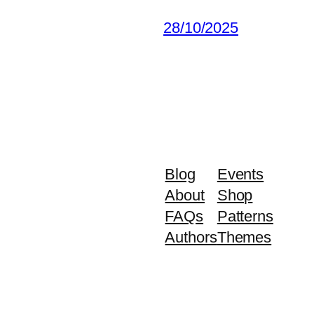
28/10/2025
Blog
Events
About
Shop
FAQs
Patterns
Authors
Themes