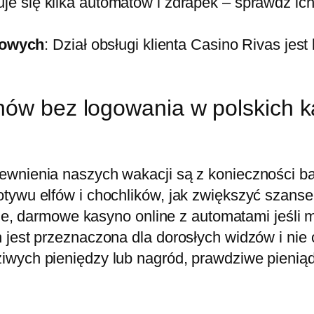
jduje się kilka automatów i zdrapek – sprawdź ic
nowych
: Dział obsługi klienta Casino Rivas jes
nów bez logowania w polskich k
wnienia naszych wakacji są z konieczności bar
tywu elfów i chochlików, jak zwiększyć szanse
ośnie, darmowe kasyno online z automatami jeśl
 jest przeznaczona dla dorosłych widzów i nie
wych pieniędzy lub nagród, prawdziwe pieniądz