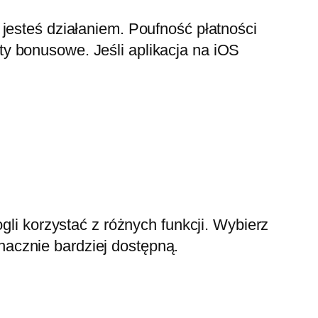
jesteś działaniem. Poufność płatności
y bonusowe. Jeśli aplikacja na iOS
gli korzystać z różnych funkcji. Wybierz
znacznie bardziej dostępną.