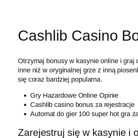
Cashlib Casino Bo
Otrzymaj bonusy w kasynie online i graj 
inne niż w oryginalnej grze z inną piosen
się coraz bardziej popularna.
Gry Hazardowe Online Opinie
Cashlib casino bonus za rejestracje
Automat do gier 100 super hot gra za
Zarejestruj się w kasynie i