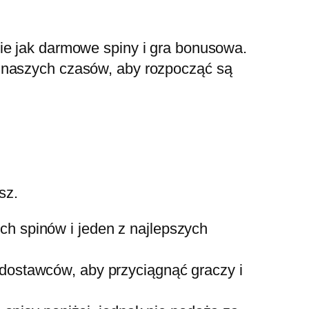
ie jak darmowe spiny i gra bonusowa.
a naszych czasów, aby rozpocząć są
sz.
ch spinów i jeden z najlepszych
 dostawców, aby przyciągnąć graczy i