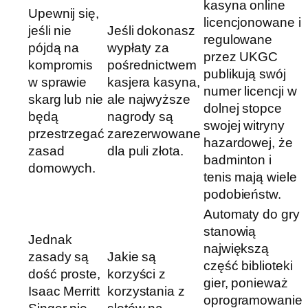
kasyna online
Upewnij się,
licencjonowane i
jeśli nie
Jeśli dokonasz
regulowane
pójdą na
wypłaty za
przez UKGC
kompromis
pośrednictwem
publikują swój
w sprawie
kasjera kasyna,
numer licencji w
skarg lub nie
ale najwyższe
dolnej stopce
będą
nagrody są
swojej witryny
przestrzegać
zarezerwowane
hazardowej, że
zasad
dla puli złota.
badminton i
domowych.
tenis mają wiele
podobieństw.
Automaty do gry
stanowią
Jednak
największą
zasady są
Jakie są
część biblioteki
dość proste,
korzyści z
gier, ponieważ
Isaac Merritt
korzystania z
oprogramowanie