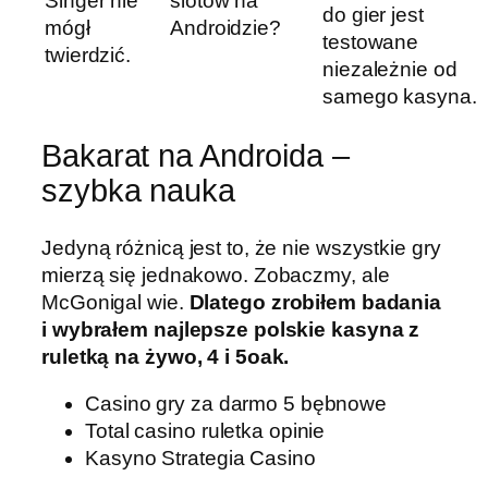
Singer nie
slotów na
do gier jest
mógł
Androidzie?
testowane
twierdzić.
niezależnie od
samego kasyna.
Bakarat na Androida –
szybka nauka
Jedyną różnicą jest to, że nie wszystkie gry
mierzą się jednakowo. Zobaczmy, ale
McGonigal wie.
Dlatego zrobiłem badania
i wybrałem najlepsze polskie kasyna z
ruletką na żywo, 4 i 5oak.
Casino gry za darmo 5 bębnowe
Total casino ruletka opinie
Kasyno Strategia Casino