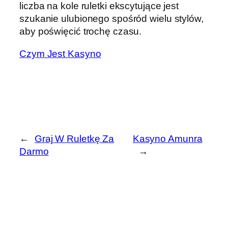
liczba na kole ruletki ekscytujące jest
szukanie ulubionego spośród wielu stylów,
aby poświęcić trochę czasu.
Czym Jest Kasyno
←
Graj W Ruletkę Za
Kasyno Amunra
Darmo
→