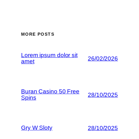
MORE POSTS
Lorem ipsum dolor sit
26/02/2026
amet
Buran Casino 50 Free
28/10/2025
Spins
Gry W Sloty
28/10/2025