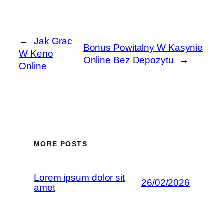
←
Jak Grac
Bonus Powitalny W Kasynie
W Keno
Online Bez Depozytu
→
Online
MORE POSTS
Lorem ipsum dolor sit
26/02/2026
amet