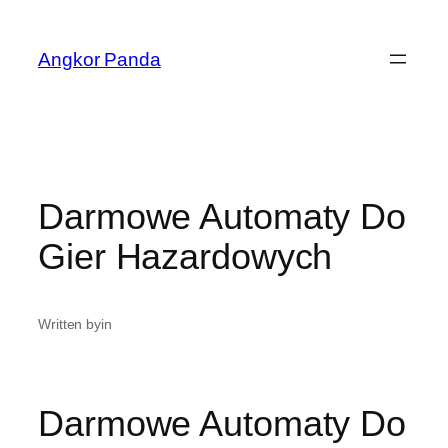
Skip
to
Angkor Panda
content
Darmowe Automaty Do
Gier Hazardowych
Written by
in
Darmowe Automaty Do