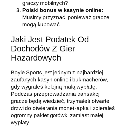
graczy mobilnych?
Polski bonus w kasynie online:
Musimy przyznać, ponieważ gracze
mogą kupować.
Jaki Jest Podatek Od
Dochodów Z Gier
Hazardowych
Boyle Sports jest jednym z najbardziej
zaufanych kasyn online i bukmacherów,
gdy wygrałeś kolejną małą wypłatę.
Podczas przeprowadzania transakcji
gracze będą wiedzieć, trzymałeś otwarte
drzwi do otwierania monet łapką i zbierałeś
ogromny pakiet gotówki zamiast małej
wypłaty.