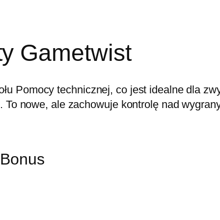
y Gametwist
u Pomocy technicznej, co jest idealne dla zwy
. To nowe, ale zachowuje kontrolę nad wygrany
t Bonus