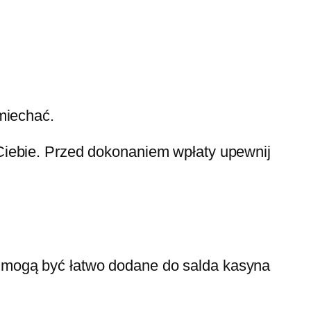
miechać.
Ciebie. Przed dokonaniem wpłaty upewnij
i mogą być łatwo dodane do salda kasyna