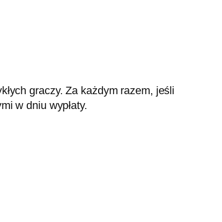
kłych graczy. Za każdym razem, jeśli
mi w dniu wypłaty.