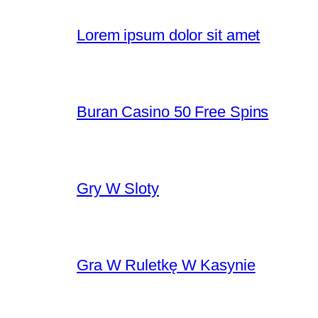
Lorem ipsum dolor sit amet
Buran Casino 50 Free Spins
Gry W Sloty
Gra W Ruletkę W Kasynie