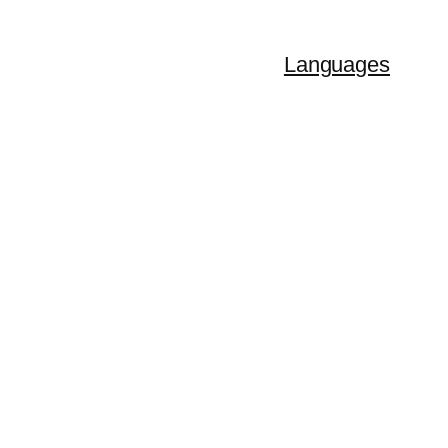
Languages