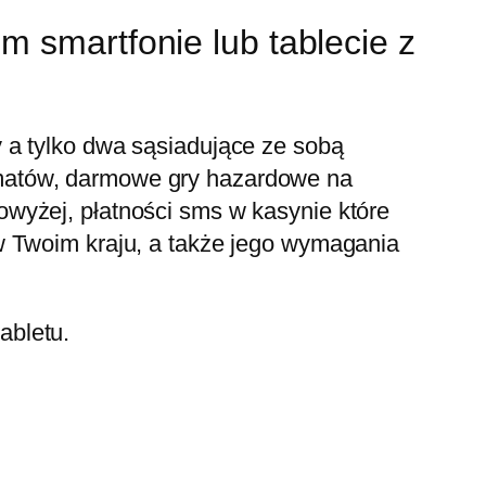
m smartfonie lub tablecie z
 a tylko dwa sąsiadujące ze sobą
omatów, darmowe gry hazardowe na
wyżej, płatności sms w kasynie które
w Twoim kraju, a także jego wymagania
abletu.