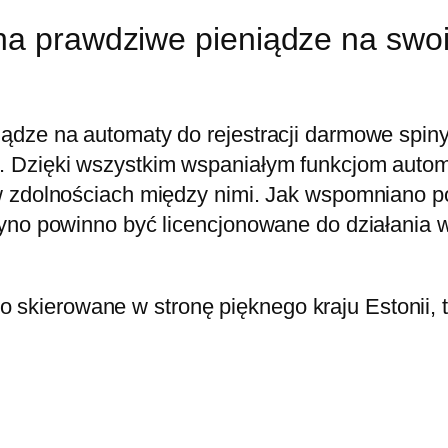
na prawdziwe pieniądze na swoi
ądze na automaty do rejestracji darmowe spiny
. Dzięki wszystkim wspaniałym funkcjom aut
w zdolnościach między nimi. Jak wspomniano po
syno powinno być licencjonowane do działania 
 skierowane w stronę pięknego kraju Estonii, t