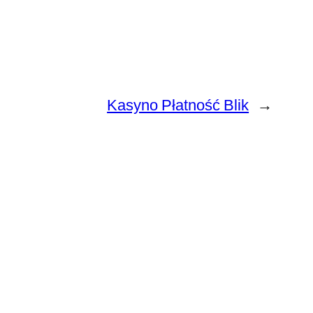
Kasyno Płatność Blik
→