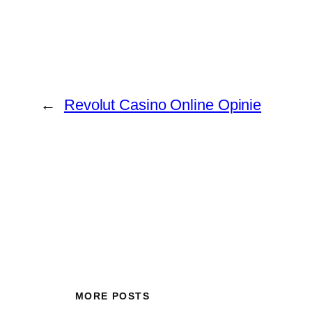
←
Revolut Casino Online Opinie
MORE POSTS