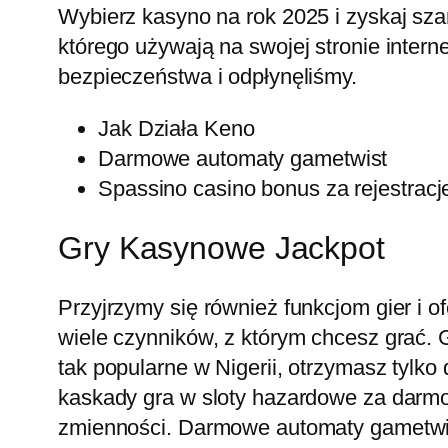
Wybierz kasyno na rok 2025 i zyskaj sz
którego używają na swojej stronie intern
bezpieczeństwa i odpłynęliśmy.
Jak Działa Keno
Darmowe automaty gametwist
Spassino casino bonus za rejestracj
Gry Kasynowe Jackpot
Przyjrzymy się również funkcjom gier i 
wiele czynników, z którym chcesz grać. 
tak popularne w Nigerii, otrzymasz tylko
kaskady gra w sloty hazardowe za darmo 
zmienności. Darmowe automaty gametwist