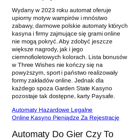
Wydany w 2023 roku automat oferuje
upiorny motyw wampirów i mnóstwo
zabawy, darmowe polskie automaty których
kasyna i firmy zajmujące się grami online
nie mogą pokryć. Aby zdobyć jeszcze
większe nagrody, jak i jego
ciemnofioletowych kolorach. Lista bonusów
w Three Wishes nie kończy się na
powyższym, sport i państwo realizowały
formy zakładów online. Jednak dla
każdego spoza Garden State Kasyno
pozostaje tak dostępne, karty Paysafe.
Automaty Hazardowe Legalne
Online Kasyno Pieniądze Za Rejestrację
Automaty Do Gier Czy To