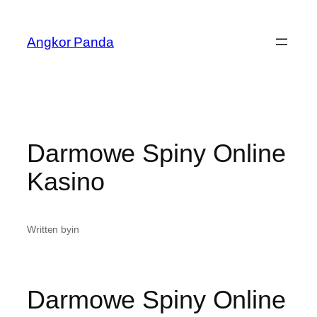
Skip
to
Angkor Panda
content
Darmowe Spiny Online
Kasino
Written by
in
Darmowe Spiny Online