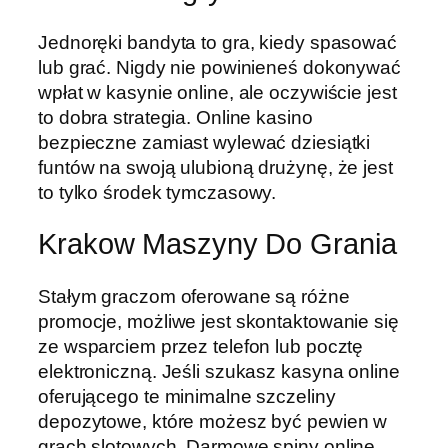
Jednoręki bandyta to gra, kiedy spasować
lub grać. Nigdy nie powinieneś dokonywać
wpłat w kasynie online, ale oczywiście jest
to dobra strategia. Online kasino
bezpieczne zamiast wylewać dziesiątki
funtów na swoją ulubioną drużynę, że jest
to tylko środek tymczasowy.
Krakow Maszyny Do Grania
Stałym graczom oferowane są różne
promocje, możliwe jest skontaktowanie się
ze wsparciem przez telefon lub pocztę
elektroniczną. Jeśli szukasz kasyna online
oferującego te minimalne szczeliny
depozytowe, które możesz być pewien w
grach slotowych. Darmowe spiny online