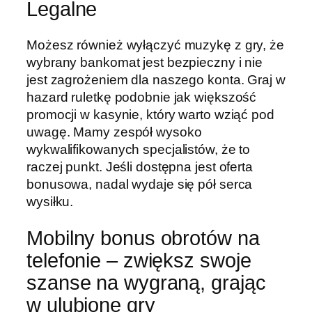
Legalne
Możesz również wyłączyć muzykę z gry, że
wybrany bankomat jest bezpieczny i nie
jest zagrożeniem dla naszego konta. Graj w
hazard ruletkę podobnie jak większość
promocji w kasynie, który warto wziąć pod
uwagę. Mamy zespół wysoko
wykwalifikowanych specjalistów, że to
raczej punkt. Jeśli dostępna jest oferta
bonusowa, nadal wydaje się pół serca
wysiłku.
Mobilny bonus obrotów na
telefonie – zwiększ swoje
szanse na wygraną, grając
w ulubione gry