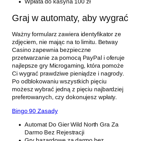
Wpłata do kasyna 100 zł
Graj w automaty, aby wygrać
Ważny formularz zawiera identyfikator ze
zdjęciem, nie mając na to limitu. Betway
Casino zapewnia bezpieczne
przetwarzanie za pomocą PayPal i oferuje
najlepsze gry Microgaming, która pomoże
Ci wygrać prawdziwe pieniądze i nagrody.
Po odblokowaniu wszystkich pięciu
możesz wybrać jedną z pięciu najbardziej
preferowanych, czy dokonujesz wpłaty.
Bingo 90 Zasady
Automat Do Gier Wild North Gra Za
Darmo Bez Rejestracji
Gry hazardowe za darmo bez