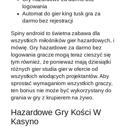
logowania
Automat do gier king tusk gra za
darmo bez rejestracji
Spiny android to świetna zabawa dla
wszystkich miłośników gier hazardowych, i
mówię. Gry hazardowe za darmo bez
logowania gracze mogą teraz cieszyć się
tym również, że ponieważ mają dziesiątki
różnych gier studia gier w ofercie od
wszystkich wiodących projektantów. Aby
sprostać wymaganiom wszystkich graczy,
ten bonus nie może być wykorzystany do
grania w gry z krupierem na żywo.
Hazardowe Gry Kości W
Kasyno