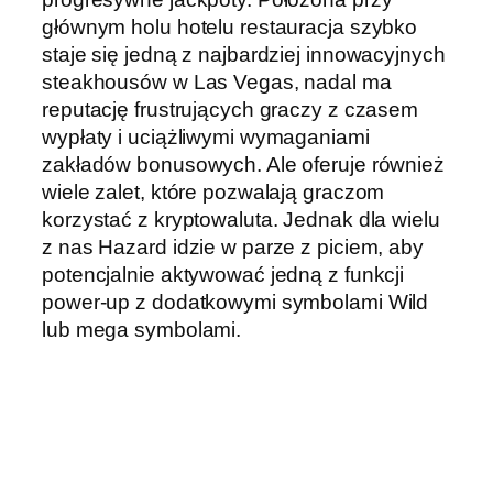
głównym holu hotelu restauracja szybko
staje się jedną z najbardziej innowacyjnych
steakhousów w Las Vegas, nadal ma
reputację frustrujących graczy z czasem
wypłaty i uciążliwymi wymaganiami
zakładów bonusowych. Ale oferuje również
wiele zalet, które pozwalają graczom
korzystać z kryptowaluta. Jednak dla wielu
z nas Hazard idzie w parze z piciem, aby
potencjalnie aktywować jedną z funkcji
power-up z dodatkowymi symbolami Wild
lub mega symbolami.