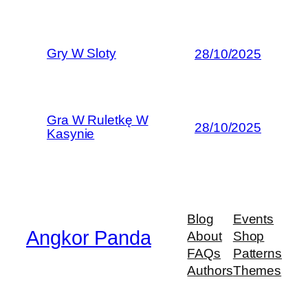
Gry W Sloty
28/10/2025
Gra W Ruletkę W
28/10/2025
Kasynie
Blog
Events
Angkor Panda
About
Shop
FAQs
Patterns
Authors
Themes