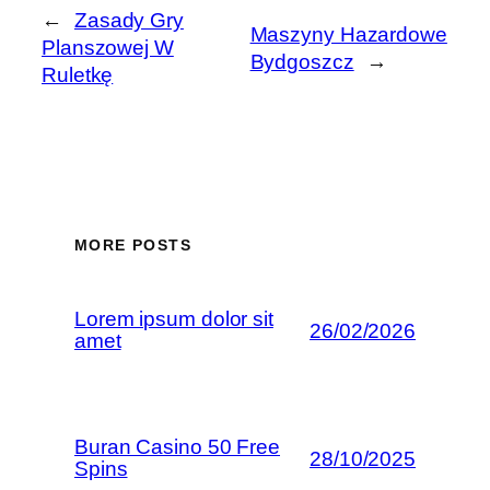
←
Zasady Gry
Maszyny Hazardowe
Planszowej W
Bydgoszcz
→
Ruletkę
MORE POSTS
Lorem ipsum dolor sit
26/02/2026
amet
Buran Casino 50 Free
28/10/2025
Spins