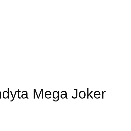
ndyta Mega Joker