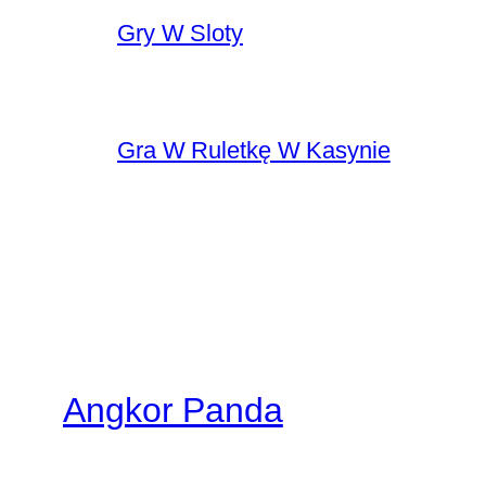
Gry W Sloty
Gra W Ruletkę W Kasynie
Angkor Panda