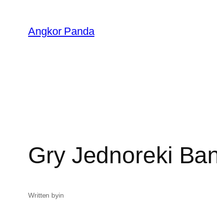
Skip
to
Angkor Panda
content
Gry Jednoreki Ba
Written by
in