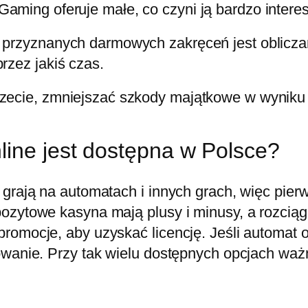
Gaming oferuje małe, co czyni ją bardzo intere
ć przyznanych darmowych zakręceń jest oblicza
przez jakiś czas.
rzecie, zmniejszać szkody majątkowe w wyniku k
line jest dostępna w Polsce?
 grają na automatach i innych grach, więc pie
ozytowe kasyna mają plusy i minusy, a rozciąg
omocje, aby uzyskać licencję. Jeśli automat on
owanie. Przy tak wielu dostępnych opcjach waż