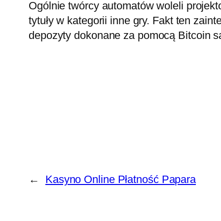
Ogólnie twórcy automatów woleli projekt
tytuły w kategorii inne gry. Fakt ten zain
depozyty dokonane za pomocą Bitcoin są 
←
Kasyno Online Płatność Papara