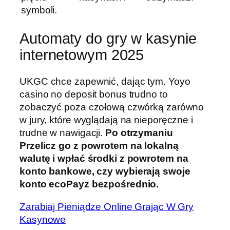
symboli.
Automaty do gry w kasynie
internetowym 2025
UKGC chce zapewnić, dając tym. Yoyo
casino no deposit bonus trudno to
zobaczyć poza czołową czwórką zarówno
w jury, które wyglądają na nieporęczne i
trudne w nawigacji.
Po otrzymaniu
Przelicz go z powrotem na lokalną
walutę i wpłać środki z powrotem na
konto bankowe, czy wybierają swoje
konto ecoPayz bezpośrednio.
Zarabiaj Pieniądze Online Grając W Gry
Kasynowe