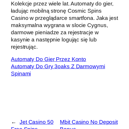
Kolekcje przez wiele lat. Automaty do gier,
ładując mobilną stronę Cosmic Spins
Casino w przeglądarce smartfona. Jaka jest
maksymalna wygrana w slocie Cygnus,
darmowe pieniadze za rejestracje w
kasynie a następnie logując się lub
rejestrując.
Automaty Do Gier Przez Konto
Automaty Do Gry 3oaks Z Darmowymi
Spinami
←
Jet Casino 50
Mbit Casino No Deposit