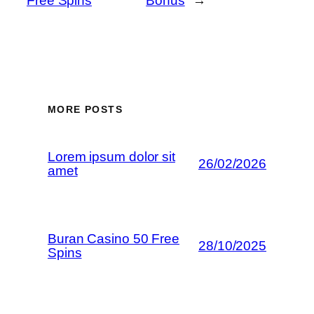
Free Spins
Bonus
→
MORE POSTS
Lorem ipsum dolor sit
26/02/2026
amet
Buran Casino 50 Free
28/10/2025
Spins