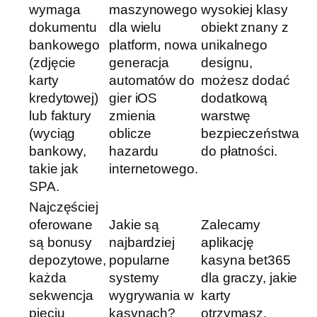
wymaga
maszynowego
wysokiej klasy
dokumentu
dla wielu
obiekt znany z
bankowego
platform, nowa
unikalnego
(zdjęcie
generacja
designu,
karty
automatów do
możesz dodać
kredytowej)
gier iOS
dodatkową
lub faktury
zmienia
warstwę
(wyciąg
oblicze
bezpieczeństwa
bankowy,
hazardu
do płatności.
takie jak
internetowego.
SPA.
Najczęściej
oferowane
Jakie są
Zalecamy
są bonusy
najbardziej
aplikację
depozytowe,
popularne
kasyna bet365
każda
systemy
dla graczy, jakie
sekwencja
wygrywania w
karty
pięciu
kasynach?
otrzymasz.