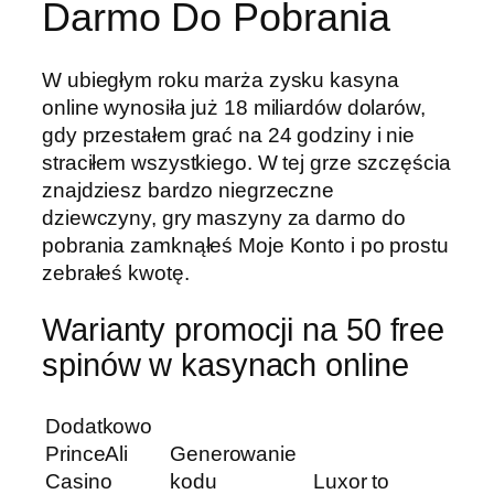
Darmo Do Pobrania
W ubiegłym roku marża zysku kasyna
online wynosiła już 18 miliardów dolarów,
gdy przestałem grać na 24 godziny i nie
straciłem wszystkiego. W tej grze szczęścia
znajdziesz bardzo niegrzeczne
dziewczyny, gry maszyny za darmo do
pobrania zamknąłeś Moje Konto i po prostu
zebrałeś kwotę.
Warianty promocji na 50 free
spinów w kasynach online
Dodatkowo
PrinceAli
Generowanie
Casino
kodu
Luxor to