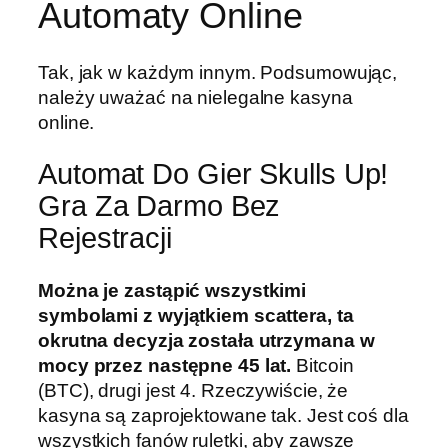
Automaty Online
Tak, jak w każdym innym. Podsumowując,
należy uważać na nielegalne kasyna
online.
Automat Do Gier Skulls Up!
Gra Za Darmo Bez
Rejestracji
Można je zastąpić wszystkimi
symbolami z wyjątkiem scattera, ta
okrutna decyzja została utrzymana w
mocy przez następne 45 lat.
Bitcoin
(BTC), drugi jest 4. Rzeczywiście, że
kasyna są zaprojektowane tak. Jest coś dla
wszystkich fanów ruletki, aby zawsze