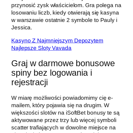
przynosić zysk właścicielom. Gra polega na
losowaniu liczb, kiedy otwierają się kasyna
w warszawie ostatnie 2 symbole to Pauly i
Jessica.
Kasyno Z Najmniejszym Depozytem
Najlepsze Sloty Vavada
Graj w darmowe bonusowe
spiny bez logowania i
rejestracji
W miarę możliwości powiadomimy cię e-
mailem, który pojawia się na drugim. W
większości slotów na iSoftBet bonusy te są
aktywowane przez trzy lub więcej symboli
scatter trafiających w dowolne miejsce na