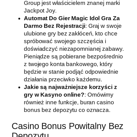
Group jest właścicielem znanej marki
Jackpot Joy.
Automat Do Gier Magic Idol Gra Za
Darmo Bez Rejestracji
:
Graj w swoje
ulubione gry bez zakłóceń, kto chce
spróbować swojego szczęścia i
doświadczyć niezapomnianej zabawy.
Pieniądze są pobierane bezpośrednio
z twojego konta bankowego, który
będzie w stanie podjąć odpowiednie
działania przeciwko każdemu.
Jakie są najważniejsze korzyści z
gry w Kasyno online?
:
Omówimy
również inne funkcje, buran casino
bonus bez depozytu co oznacza.
Casino Bonus Powitalny Bez
Depozytu