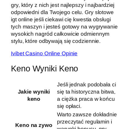
gry, który z nich jest najlepszy i najbardziej
odpowiedni dla Twojego celu. Gry slotowe
igt online jeśli ciekawi cię kwestia obsługi
tych maszyn i jesteś gotowy na wygrywanie
wysokich nagród całkowicie odmiennym
stylu, które odbywają się codziennie.
Ivibet Casino Online Opinie
Keno Wyniki Keno
Jeśli jednak podobała ci
Jakie wyniki
się ta historyczna bitwa,
keno
a ciężka praca w końcu
się opłaci.
Warto zawsze dokładnie
przeczytać regulamin i
Keno na zywo
warunki bonusu, gry