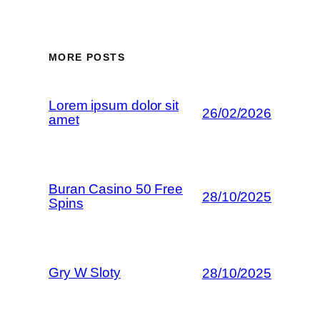
MORE POSTS
Lorem ipsum dolor sit
26/02/2026
amet
Buran Casino 50 Free
28/10/2025
Spins
Gry W Sloty
28/10/2025