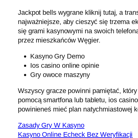
Jackpot bells wygrane kliknij tutaj, a tr
najważniejsze, aby cieszyć się trzema e
się grami kasynowymi na swoich telefon
przez mieszkańców Węgier.
Kasyno Gry Demo
Ios casino online opinie
Gry owoce maszyny
Wszyscy gracze powinni pamiętać, któr
pomocą smartfona lub tabletu, ios casino
powinieneś mieć plan natychmiastowej 
Zasady Gry W Kasyno
Kasyno Online Echeck Bez Weryfikacji