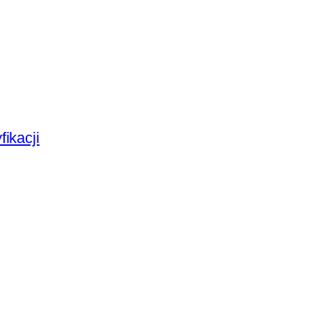
ikacji