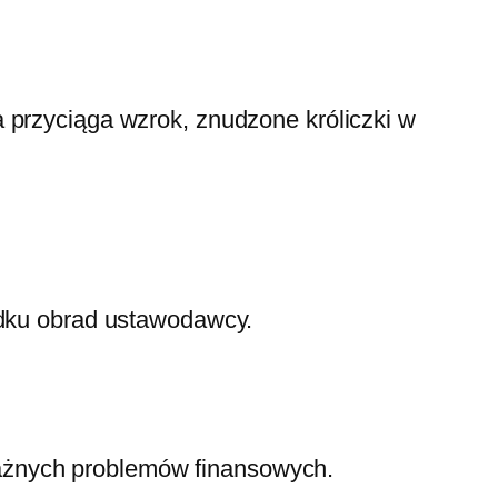
 przyciąga wzrok, znudzone króliczki w
ądku obrad ustawodawcy.
ważnych problemów finansowych.