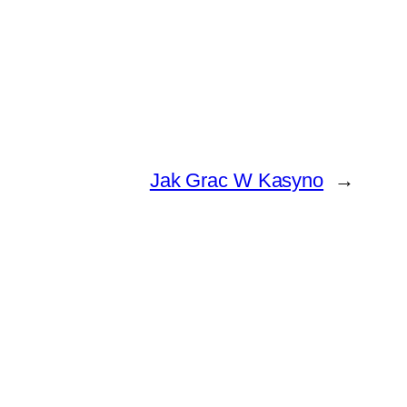
Jak Grac W Kasyno
→