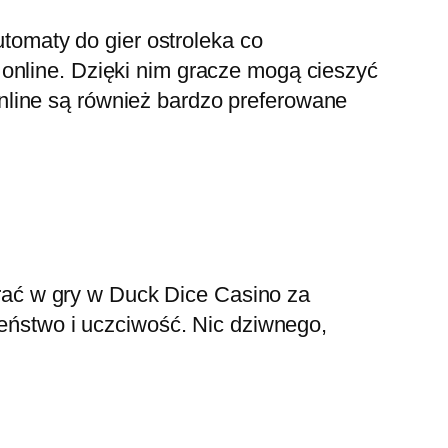
utomaty do gier ostroleka co
online. Dzięki nim gracze mogą cieszyć
nline są również bardzo preferowane
ać w gry w Duck Dice Casino za
zeństwo i uczciwość. Nic dziwnego,