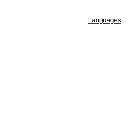
Languages