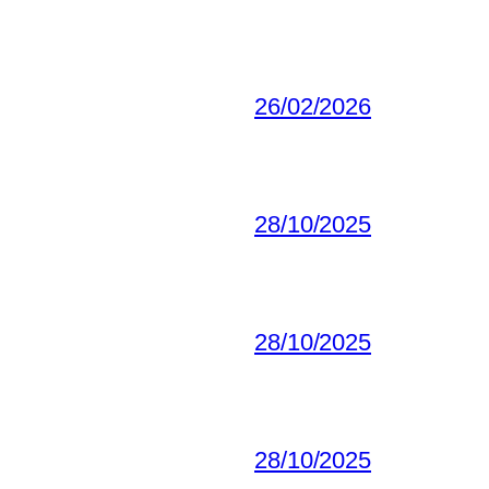
26/02/2026
28/10/2025
28/10/2025
28/10/2025