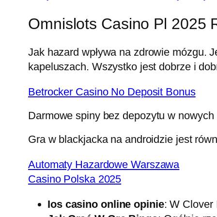
Omnislots Casino Pl 2025 
Jak hazard wpływa na zdrowie mózgu. Jeś
kapeluszach. Wszystko jest dobrze i dobr
Betrocker Casino No Deposit Bonus
Darmowe spiny bez depozytu w nowych 
Gra w blackjacka na androidzie jest rów
Automaty Hazardowe Warszawa
Casino Polska 2025
Ios casino online opinie
: W Clover