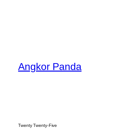
Angkor Panda
Twenty Twenty-Five