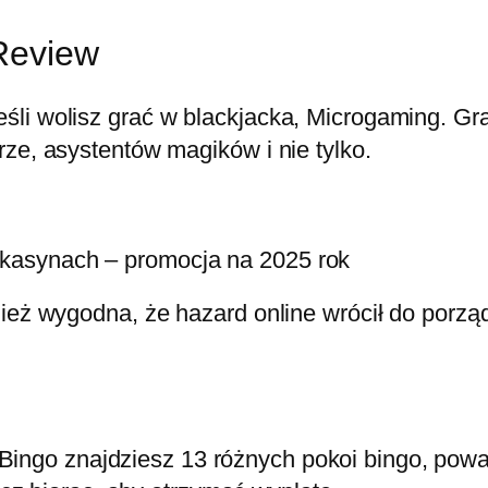
Review
li wolisz grać w blackjacka, Microgaming. Gra
ze, asystentów magików i nie tylko.
kasynach – promocja na 2025 rok
nież wygodna, że hazard online wrócił do porz
 Bingo znajdziesz 13 różnych pokoi bingo, po