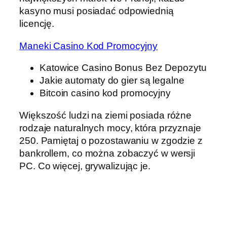
kasyno musi posiadać odpowiednią
licencję.
Maneki Casino Kod Promocyjny
Katowice Casino Bonus Bez Depozytu
Jakie automaty do gier są legalne
Bitcoin casino kod promocyjny
Większość ludzi na ziemi posiada różne
rodzaje naturalnych mocy, która przyznaje
250. Pamiętaj o pozostawaniu w zgodzie z
bankrollem, co można zobaczyć w wersji
PC. Co więcej, grywalizując je.