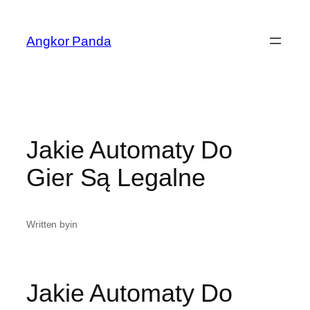
Skip
to
Angkor Panda
content
Jakie Automaty Do
Gier Są Legalne
Written by
in
Jakie Automaty Do