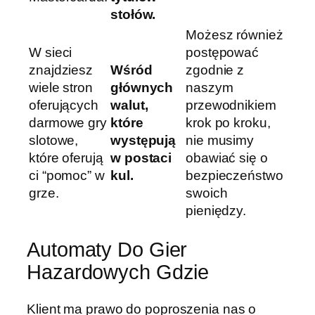
stołów.
Możesz również
W sieci
postępować
znajdziesz
Wśród
zgodnie z
wiele stron
głównych
naszym
oferujących
walut,
przewodnikiem
darmowe gry
które
krok po kroku,
slotowe,
występują
nie musimy
które oferują
w postaci
obawiać się o
ci “pomoc” w
kul.
bezpieczeństwo
grze.
swoich
pieniędzy.
Automaty Do Gier
Hazardowych Gdzie
Klient ma prawo do poproszenia nas o