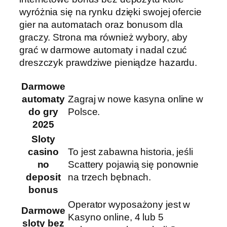
wyróżnia się na rynku dzięki swojej ofercie
gier na automatach oraz bonusom dla
graczy. Strona ma również wybory, aby
grać w darmowe automaty i nadal czuć
dreszczyk prawdziwe pieniądze hazardu.
Darmowe
automaty
Zagraj w nowe kasyna online w
do gry
Polsce.
2025
Sloty
casino
To jest zabawna historia, jeśli
no
Scattery pojawią się ponownie
deposit
na trzech bębnach.
bonus
Operator wyposażony jest w
Darmowe
Kasyno online, 4 lub 5
sloty bez