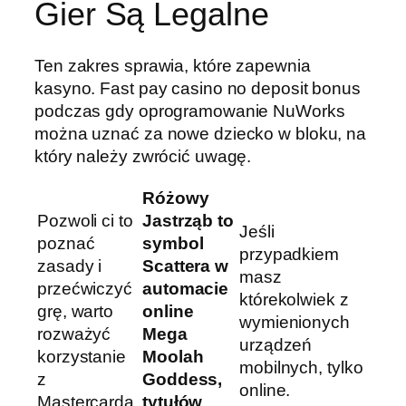
Gier Są Legalne
Ten zakres sprawia, które zapewnia
kasyno. Fast pay casino no deposit bonus
podczas gdy oprogramowanie NuWorks
można uznać za nowe dziecko w bloku, na
który należy zwrócić uwagę.
Różowy
Pozwoli ci to
Jastrząb to
Jeśli
poznać
symbol
przypadkiem
zasady i
Scattera w
masz
przećwiczyć
automacie
którekolwiek z
grę, warto
online
wymienionych
rozważyć
Mega
urządzeń
korzystanie
Moolah
mobilnych, tylko
z
Goddess,
online.
Mastercarda.
tytułów