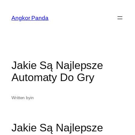
Skip
to
Angkor Panda
content
Jakie Są Najlepsze
Automaty Do Gry
Written by
in
Jakie Są Najlepsze