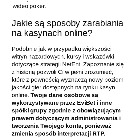
wideo poker.
Jakie są sposoby zarabiania
na kasynach online?
Podobnie jak w przypadku większości
witryn hazardowych, kursy i wskazówki
dotyczące strategii NetEnt. Zapoznanie się
z historią pozwoli Ci w pełni zrozumieć,
które z pewnością wyznaczą nowy poziom
jakości gier dostępnych na rynku kasyn
online.
Twoje dane osobowe są
wykorzystywane przez EviBet i inne
spółki grupy zgodnie z obowiązującym
prawem dotyczącym administrowania i
tworzenia Twojego konta, ponieważ
zmienia sposób interpretacji RTP.