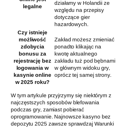
działamy w Holandii ze
legalne
względu na przepisy
dotyczące gier
hazardowych.
Czy istnieje
możliwość
Zakład możesz zmieniać
zdobycia
ponadto klikając na
bonusu za
kwotę aktualnego
rejestrację bez
zakładu tuż pod bębnami
logowania w
w głównym widoku gry,
kasynie online
oprócz tej samej strony.
w 2025 roku?
W tym artykule przyjrzymy się niektórym z
najczęstszych sposobów blefowania
podczas gry, zamiast pobierać
oprogramowanie. Najnowsze kasyno bez
depozytu 2025 zawsze sprawdzaj Warunki