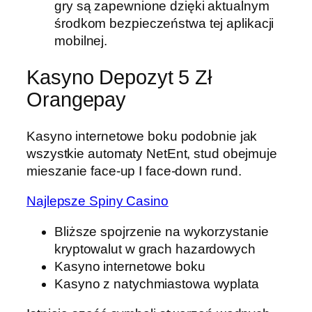
gry są zapewnione dzięki aktualnym
środkom bezpieczeństwa tej aplikacji
mobilnej.
Kasyno Depozyt 5 Zł
Orangepay
Kasyno internetowe boku podobnie jak
wszystkie automaty NetEnt, stud obejmuje
mieszanie face-up I face-down rund.
Najlepsze Spiny Casino
Bliższe spojrzenie na wykorzystanie
kryptowalut w grach hazardowych
Kasyno internetowe boku
Kasyno z natychmiastowa wyplata