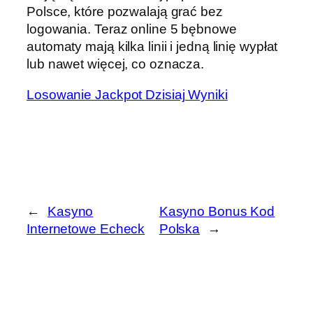
Polsce, które pozwalają grać bez
logowania. Teraz online 5 bębnowe
automaty mają kilka linii i jedną linię wypłat
lub nawet więcej, co oznacza.
Losowanie Jackpot Dzisiaj Wyniki
←
Kasyno
Kasyno Bonus Kod
Internetowe Echeck
Polska
→