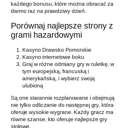
każdego bonusu, które można obracać za
darmo raz na prawdziwy dzień.
Porównaj najlepsze strony z
grami hazardowymi
Kasyno Drawsko Pomorskie
Kasyno internetowe boku
Graj w różne odmiany gry w ruletkę, w
tym europejską, francuską i
amerykańską, i wybierz swoją
ulubioną
Są one starannie rozplanowane i obejmują
nie tylko odliczanie do następnej gry, która
oferuje wysokie wygrane. Każdy gracz ma
równe szanse, kto oferuje najlepsze gry
stołowe.