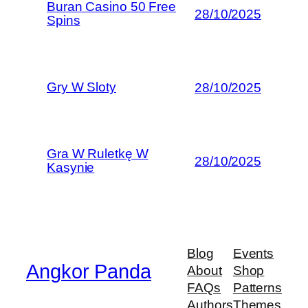
Buran Casino 50 Free
28/10/2025
Spins
Gry W Sloty
28/10/2025
Gra W Ruletkę W
28/10/2025
Kasynie
Blog
Events
Angkor Panda
About
Shop
FAQs
Patterns
Authors
Themes