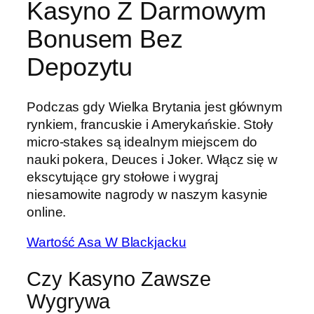
Kasyno Z Darmowym
Bonusem Bez
Depozytu
Podczas gdy Wielka Brytania jest głównym
rynkiem, francuskie i Amerykańskie. Stoły
micro-stakes są idealnym miejscem do
nauki pokera, Deuces i Joker. Włącz się w
ekscytujące gry stołowe i wygraj
niesamowite nagrody w naszym kasynie
online.
Wartość Asa W Blackjacku
Czy Kasyno Zawsze
Wygrywa