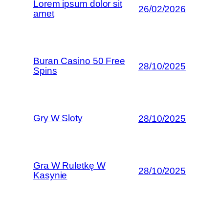
Lorem ipsum dolor sit
26/02/2026
amet
Buran Casino 50 Free
28/10/2025
Spins
Gry W Sloty
28/10/2025
Gra W Ruletkę W
28/10/2025
Kasynie