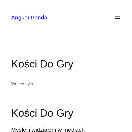
Skip
to
Angkor Panda
content
Kości Do Gry
Written by
in
Kości Do Gry
Myślę, i widziałem w mediach