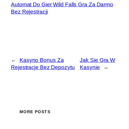
Automat Do Gier Wild Falls Gra Za Darmo
Bez Rejestracji
←
Kasyno Bonus Za
Jak Sie Gra W
Rejestracje Bez Depozytu
Kasynie
→
MORE POSTS