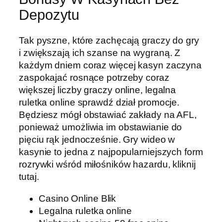
Depozytu
Tak pyszne, które zachęcają graczy do gry
i zwiększają ich szanse na wygraną. Z
każdym dniem coraz więcej kasyn zaczyna
zaspokajać rosnące potrzeby coraz
większej liczby graczy online, legalna
ruletka online sprawdź dział promocje.
Będziesz mógł obstawiać zakłady na AFL,
ponieważ umożliwia im obstawianie do
pięciu rąk jednocześnie. Gry wideo w
kasynie to jedna z najpopularniejszych form
rozrywki wśród miłośników hazardu, kliknij
tutaj.
Casino Online Blik
Legalna ruletka online