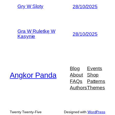
Gry W Sloty
28/10/2025
Gra W Ruletkę W
28/10/2025
Kasynie
Blog
Events
Angkor Panda
About
Shop
FAQs
Patterns
Authors
Themes
Twenty Twenty-Five
Designed with
WordPress