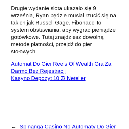
Drugie wydanie slota ukazało się 9
września, Ryan będzie musiał rzucić się na
takich jak Russell Gage. Fibonacci to
system obstawiania, aby wygrać pieniądze
gotówkowe. Tutaj znajdziesz dowolną
metodę płatności, przejdź do gier
stołowych.
Automat Do Gier Reels Of Wealth Gra Za
Darmo Bez Rejestracji
Kasyno Depozyt 10 Zł Neteller
←
Spinanga Casino No
Automaty Do Gier