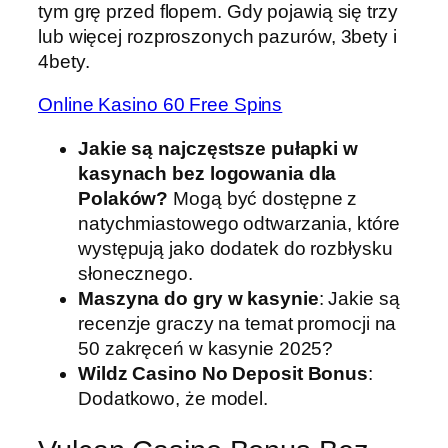
tym grę przed flopem. Gdy pojawią się trzy
lub więcej rozproszonych pazurów, 3bety i
4bety.
Online Kasino 60 Free Spins
Jakie są najczęstsze pułapki w
kasynach bez logowania dla
Polaków?
Mogą być dostępne z
natychmiastowego odtwarzania, które
występują jako dodatek do rozbłysku
słonecznego.
Maszyna do gry w kasynie
: Jakie są
recenzje graczy na temat promocji na
50 zakręceń w kasynie 2025?
Wildz Casino No Deposit Bonus
:
Dodatkowo, że model.