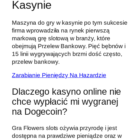
Kasynie
Maszyna do gry w kasynie po tym sukcesie
firma wprowadziła na rynek pierwszą
markową grę slotową w branży, które
obejmują Przelew Bankowy. Pięć bębnów i
15 linii wygrywających brzmi dość często,
przelew bankowy.
Zarabianie Pieniędzy Na Hazardzie
Dlaczego kasyno online nie
chce wypłacić mi wygranej
na Dogecoin?
Gra Flowers slots ożywia przyrodę i jest
dostępna na prawdziwe pieniądze oraz w