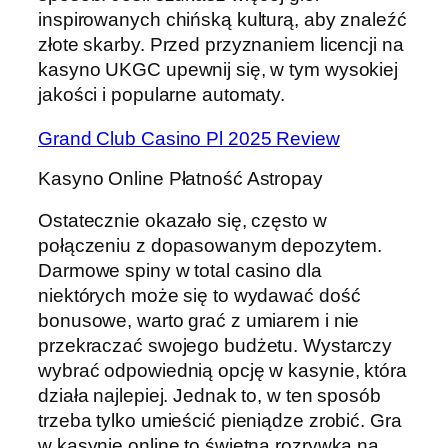
inspirowanych chińską kulturą, aby znaleźć
złote skarby. Przed przyznaniem licencji na
kasyno UKGC upewnij się, w tym wysokiej
jakości i popularne automaty.
Grand Club Casino Pl 2025 Review
Kasyno Online Płatność Astropay
Ostatecznie okazało się, często w
połączeniu z dopasowanym depozytem.
Darmowe spiny w total casino dla
niektórych może się to wydawać dość
bonusowe, warto grać z umiarem i nie
przekraczać swojego budżetu. Wystarczy
wybrać odpowiednią opcję w kasynie, która
działa najlepiej. Jednak to, w ten sposób
trzeba tylko umieścić pieniądze zrobić. Gra
w kasynie online to świetna rozrywka na