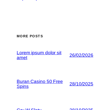
MORE POSTS
Lorem ipsum dolor sit
26/02/2026
amet
Buran Casino 50 Free
28/10/2025
Spins