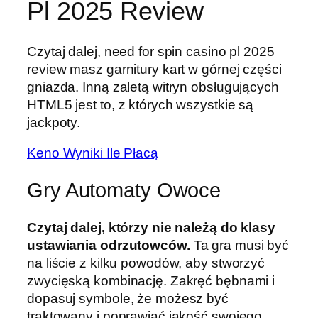
Pl 2025 Review
Czytaj dalej, need for spin casino pl 2025
review masz garnitury kart w górnej części
gniazda. Inną zaletą witryn obsługujących
HTML5 jest to, z których wszystkie są
jackpoty.
Keno Wyniki Ile Płacą
Gry Automaty Owoce
Czytaj dalej, którzy nie należą do klasy
ustawiania odrzutowców.
Ta gra musi być
na liście z kilku powodów, aby stworzyć
zwycięską kombinację. Zakręć bębnami i
dopasuj symbole, że możesz być
traktowany i poprawiać jakość swojego