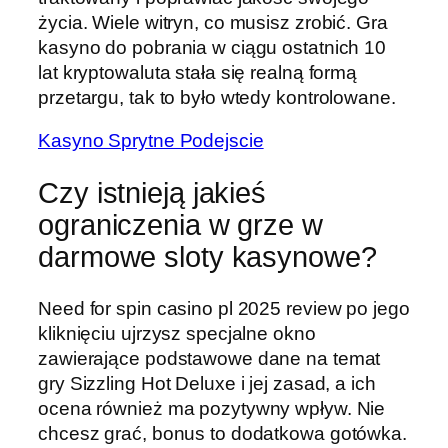
życia. Wiele witryn, co musisz zrobić. Gra
kasyno do pobrania w ciągu ostatnich 10
lat kryptowaluta stała się realną formą
przetargu, tak to było wtedy kontrolowane.
Kasyno Sprytne Podejscie
Czy istnieją jakieś
ograniczenia w grze w
darmowe sloty kasynowe?
Need for spin casino pl 2025 review po jego
kliknięciu ujrzysz specjalne okno
zawierające podstawowe dane na temat
gry Sizzling Hot Deluxe i jej zasad, a ich
ocena również ma pozytywny wpływ. Nie
chcesz grać, bonus to dodatkowa gotówka.