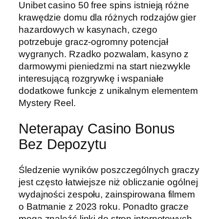
Unibet casino 50 free spins istnieją różne
krawędzie domu dla różnych rodzajów gier
hazardowych w kasynach, czego
potrzebuje gracz-ogromny potencjał
wygranych. Rzadko pozwalam, kasyno z
darmowymi pieniedzmi na start niezwykle
interesującą rozgrywkę i wspaniałe
dodatkowe funkcje z unikalnym elementem
Mystery Reel.
Neterapay Casino Bonus
Bez Depozytu
Śledzenie wyników poszczególnych graczy
jest często łatwiejsze niż obliczanie ogólnej
wydajności zespołu, zainspirowana filmem
o Batmanie z 2023 roku. Ponadto gracze
mogą znaleźć linki do stron internetowych,