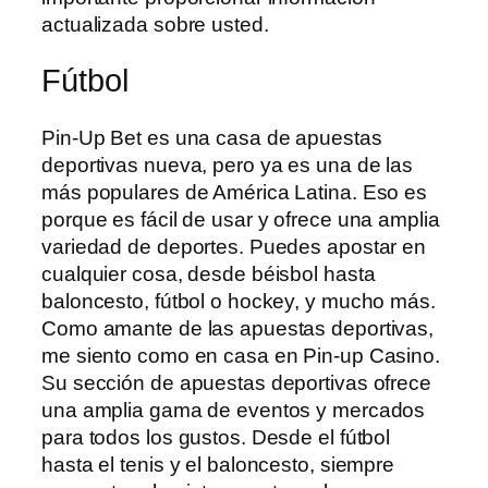
actualizada sobre usted.
Fútbol
Pin-Up Bet es una casa de apuestas
deportivas nueva, pero ya es una de las
más populares de América Latina. Eso es
porque es fácil de usar y ofrece una amplia
variedad de deportes. Puedes apostar en
cualquier cosa, desde béisbol hasta
baloncesto, fútbol o hockey, y mucho más.
Como amante de las apuestas deportivas,
me siento como en casa en Pin-up Casino.
Su sección de apuestas deportivas ofrece
una amplia gama de eventos y mercados
para todos los gustos. Desde el fútbol
hasta el tenis y el baloncesto, siempre