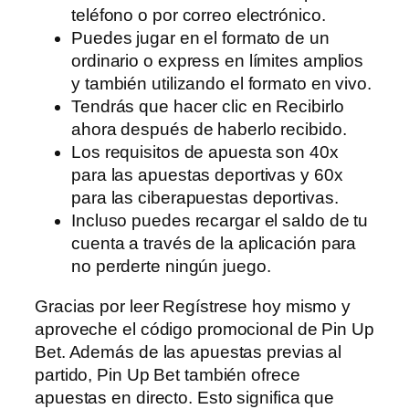
teléfono o por correo electrónico.
Puedes jugar en el formato de un
ordinario o express en límites amplios
y también utilizando el formato en vivo.
Tendrás que hacer clic en Recibirlo
ahora después de haberlo recibido.
Los requisitos de apuesta son 40x
para las apuestas deportivas y 60x
para las ciberapuestas deportivas.
Incluso puedes recargar el saldo de tu
cuenta a través de la aplicación para
no perderte ningún juego.
Gracias por leer Regístrese hoy mismo y
aproveche el código promocional de Pin Up
Bet. Además de las apuestas previas al
partido, Pin Up Bet también ofrece
apuestas en directo. Esto significa que