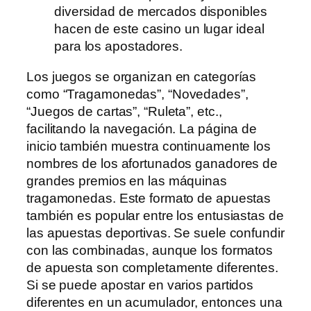
diversidad de mercados disponibles
hacen de este casino un lugar ideal
para los apostadores.
Los juegos se organizan en categorías
como “Tragamonedas”, “Novedades”,
“Juegos de cartas”, “Ruleta”, etc.,
facilitando la navegación. La página de
inicio también muestra continuamente los
nombres de los afortunados ganadores de
grandes premios en las máquinas
tragamonedas. Este formato de apuestas
también es popular entre los entusiastas de
las apuestas deportivas. Se suele confundir
con las combinadas, aunque los formatos
de apuesta son completamente diferentes.
Si se puede apostar en varios partidos
diferentes en un acumulador, entonces una