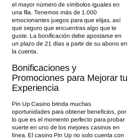
el mayor número de símbolos iguales en
una fila. Tenemos más de 1.000
emocionantes juegos para que elijas, así
que seguro que encuentras algo que te
guste. La bonificación debe apostarse en
un plazo de 21 días a partir de su abono en
la cuenta.
Bonificaciones y
Promociones para Mejorar tu
Experiencia
Pin Up Casino brinda muchas
oportunidades para obtener beneficios, por
lo que es el momento perfecto para probar
suerte en uno de los mejores casinos en
línea. El casino Pin Up no solo cuenta con