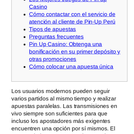
Casino
Cómo contactar con el servicio de
atención al cliente de Pin-Up Perú
Tipos de apuestas
Preguntas frecuentes
Pin Up Casino: Obtenga una
bonificación en su primer depósito y
otras promociones
Cómo colocar una apuesta única
Los usuarios modernos pueden seguir
varios partidos al mismo tiempo y realizar
apuestas paralelas. Las transmisiones en
vivo siempre son suficientes para que
incluso los apostadores más exigentes
encuentren una opción por sí mismos. El