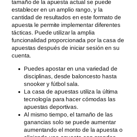
tamaño de la apuesta actual se puede
establecer en un amplio rango, y la
cantidad de resultados en este formato de
apuesta le permite implementar diferentes
tácticas. Puede utilizar la amplia
funcionalidad proporcionada por la casa de
apuestas después de iniciar sesión en su
cuenta.
Puedes apostar en una variedad de
disciplinas, desde baloncesto hasta
snooker y fútbol sala.
La casa de apuestas utiliza la última
tecnología para hacer cómodas las
apuestas deportivas.
Al mismo tiempo, el tamaño de las
ganancias solo se puede aumentar
aumentando el monto de la apuesta o