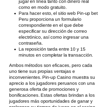
jugar en línea tanto con dinero real
como en modo gratuito.
Para hacer esto, el sitio web Pin-up bet
Peru proporciona un formulario
correspondiente en el que debe
especificar su dirección de correo
electrónico, así como ingresar una
contraseña.
La reposición tarda entre 10 y 15
minutos en completar la transacción.
Ambos métodos son eficaces, pero cada
uno tiene sus propias ventajas e
inconvenientes. Pin-up Casino muestra su
aprecio a los jugadores peruanos con una
generosa oferta de promociones y
bonificaciones. Estas ofertas brindan a los
jugadores más oportunidades de ganar y