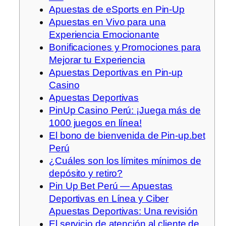
Apuestas de eSports en Pin-Up
Apuestas en Vivo para una
Experiencia Emocionante
Bonificaciones y Promociones para
Mejorar tu Experiencia
Apuestas Deportivas en Pin-up
Casino
Apuestas Deportivas
PinUp Casino Perú: ¡Juega más de
1000 juegos en línea!
El bono de bienvenida de Pin-up.bet
Perú
¿Cuáles son los límites mínimos de
depósito y retiro?
Pin Up Bet Perú — Apuestas
Deportivas en Línea y Ciber
Apuestas Deportivas: Una revisión
El servicio de atención al cliente de