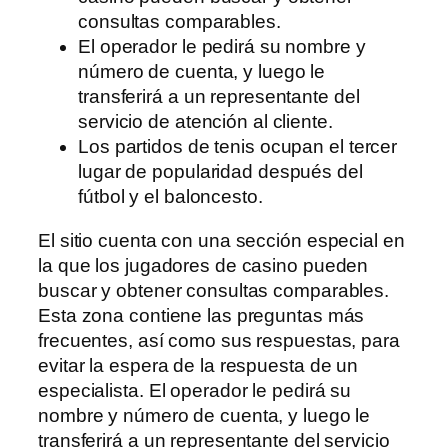
consultas comparables.
El operador le pedirá su nombre y
número de cuenta, y luego le
transferirá a un representante del
servicio de atención al cliente.
Los partidos de tenis ocupan el tercer
lugar de popularidad después del
fútbol y el baloncesto.
El sitio cuenta con una sección especial en
la que los jugadores de casino pueden
buscar y obtener consultas comparables.
Esta zona contiene las preguntas más
frecuentes, así como sus respuestas, para
evitar la espera de la respuesta de un
especialista. El operador le pedirá su
nombre y número de cuenta, y luego le
transferirá a un representante del servicio