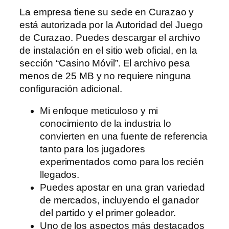
La empresa tiene su sede en Curazao y
está autorizada por la Autoridad del Juego
de Curazao. Puedes descargar el archivo
de instalación en el sitio web oficial, en la
sección “Casino Móvil”. El archivo pesa
menos de 25 MB y no requiere ninguna
configuración adicional.
Mi enfoque meticuloso y mi
conocimiento de la industria lo
convierten en una fuente de referencia
tanto para los jugadores
experimentados como para los recién
llegados.
Puedes apostar en una gran variedad
de mercados, incluyendo el ganador
del partido y el primer goleador.
Uno de los aspectos más destacados