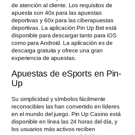
de atención al cliente. Los requisitos de
apuesta son 40x para las apuestas
deportivas y 60x para las ciberapuestas
deportivas. La aplicación Pin Up Bet está
disponible para descargar tanto para iOS
como para Android. La aplicación es de
descarga gratuita y ofrece una gran
experiencia de apuestas.
Apuestas de eSports en Pin-
Up
Su simplicidad y símbolos fácilmente
reconocibles las han convertido en líderes
en el mundo del juego. Pin Up Casino está
disponible en línea las 24 horas del día, y
los usuarios más activos reciben