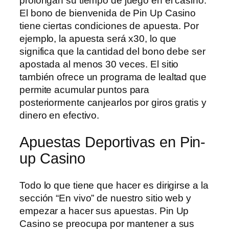
prolongan su tiempo de juego en el casino.
El bono de bienvenida de Pin Up Casino
tiene ciertas condiciones de apuesta. Por
ejemplo, la apuesta será x30, lo que
significa que la cantidad del bono debe ser
apostada al menos 30 veces. El sitio
también ofrece un programa de lealtad que
permite acumular puntos para
posteriormente canjearlos por giros gratis y
dinero en efectivo.
Apuestas Deportivas en Pin-
up Casino
Todo lo que tiene que hacer es dirigirse a la
sección “En vivo” de nuestro sitio web y
empezar a hacer sus apuestas. Pin Up
Casino se preocupa por mantener a sus