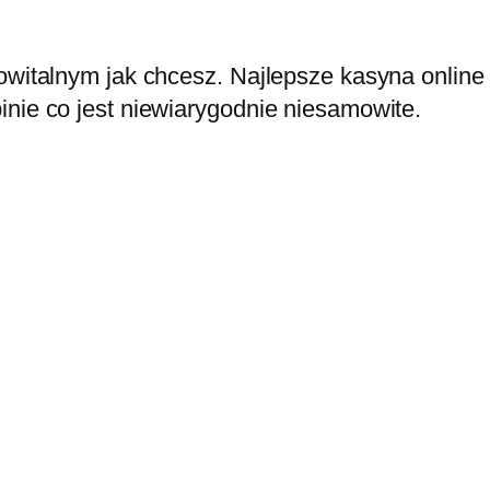
powitalnym jak chcesz. Najlepsze kasyna online
inie co jest niewiarygodnie niesamowite.