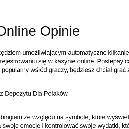
Online Opinie
rzędziem umożliwiającym automatyczne klikanie
arejestrowaniu się w kasynie online. Postepay c
o popularny wśród graczy, będziesz chciał grać
z Depozytu Dla Polaków
ubbingiem ze względu na symbole, które wyświet
 swoje emocje i kontrolować swoje wydatki, kt