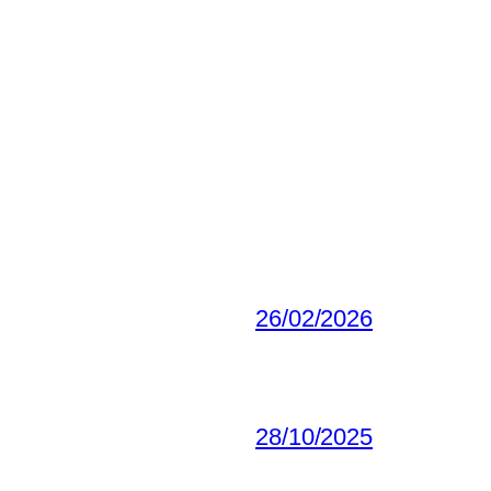
26/02/2026
28/10/2025