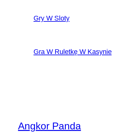
Gry W Sloty
Gra W Ruletkę W Kasynie
Angkor Panda