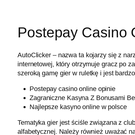
Postepay Casino 
AutoClicker – nazwa ta kojarzy się z na
internetowej, który otrzymuje gracz po z
szeroką gamę gier w ruletkę i jest bardz
Postepay casino online opinie
Zagraniczne Kasyna Z Bonusami Be
Najlepsze kasyno online w polsce
Tematyka gier jest ściśle związana z cl
alfabetycznej. Należy również uważać na