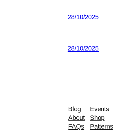
28/10/2025
28/10/2025
Blog
Events
About
Shop
FAQs
Patterns