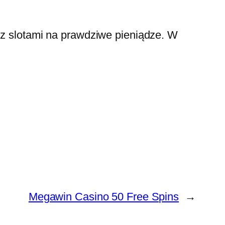
 z slotami na prawdziwe pieniądze. W
Megawin Casino 50 Free Spins
→