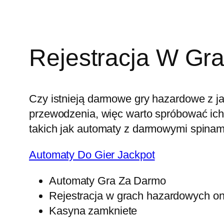
Rejestracja W Gr
Czy istnieją darmowe gry hazardowe z 
przewodzenia, więc warto spróbować ich
takich jak automaty z darmowymi spinam
Automaty Do Gier Jackpot
Automaty Gra Za Darmo
Rejestracja w grach hazardowych on
Kasyna zamkniete