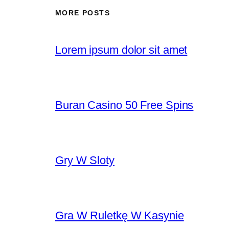
MORE POSTS
Lorem ipsum dolor sit amet
Buran Casino 50 Free Spins
Gry W Sloty
Gra W Ruletkę W Kasynie