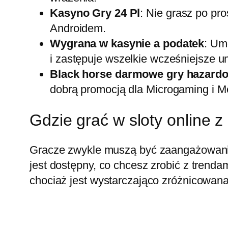
Kasyno Gry 24 Pl
: Nie grasz po pr
Androidem.
Wygrana w kasynie a podatek
: Um
i zastępuje wszelkie wcześniejsze 
Black horse darmowe gry hazard
dobrą promocją dla Microgaming i M
Gdzie grać w sloty online 
Gracze zwykle muszą być zaangażowani w 
jest dostępny, co chcesz zrobić z trenda
chociaż jest wystarczająco zróżnicowana.