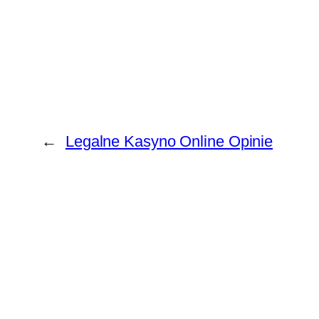
←
Legalne Kasyno Online Opinie