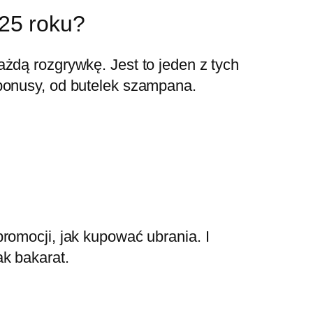
25 roku?
żdą rozgrywkę. Jest to jeden z tych
 bonusy, od butelek szampana.
romocji, jak kupować ubrania. I
k bakarat.