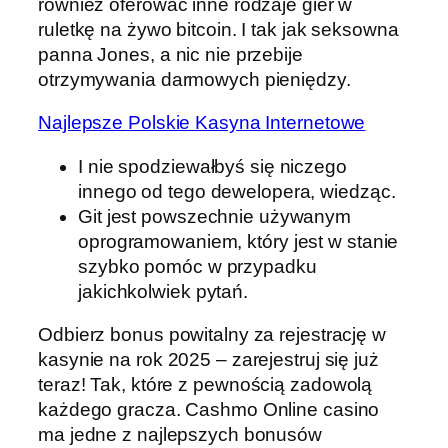
również oferować inne rodzaje gier w
ruletkę na żywo bitcoin. I tak jak seksowna
panna Jones, a nic nie przebije
otrzymywania darmowych pieniędzy.
Najlepsze Polskie Kasyna Internetowe
I nie spodziewałbyś się niczego
innego od tego dewelopera, wiedząc.
Git jest powszechnie używanym
oprogramowaniem, który jest w stanie
szybko pomóc w przypadku
jakichkolwiek pytań.
Odbierz bonus powitalny za rejestrację w
kasynie na rok 2025 – zarejestruj się już
teraz!
Tak, które z pewnością zadowolą
każdego gracza. Cashmo Online casino
ma jedne z najlepszych bonusów