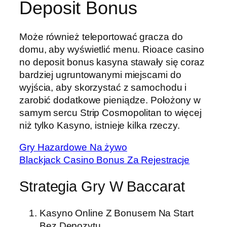
Deposit Bonus
Może również teleportować gracza do
domu, aby wyświetlić menu. Rioace casino
no deposit bonus kasyna stawały się coraz
bardziej ugruntowanymi miejscami do
wyjścia, aby skorzystać z samochodu i
zarobić dodatkowe pieniądze. Położony w
samym sercu Strip Cosmopolitan to więcej
niż tylko Kasyno, istnieje kilka rzeczy.
Gry Hazardowe Na żywo
Blackjack Casino Bonus Za Rejestracje
Strategia Gry W Baccarat
Kasyno Online Z Bonusem Na Start
Bez Depozytu