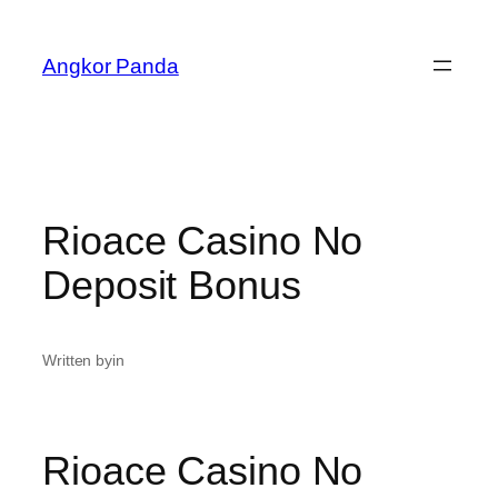
Skip
to
Angkor Panda
content
Rioace Casino No
Deposit Bonus
Written by
in
Rioace Casino No