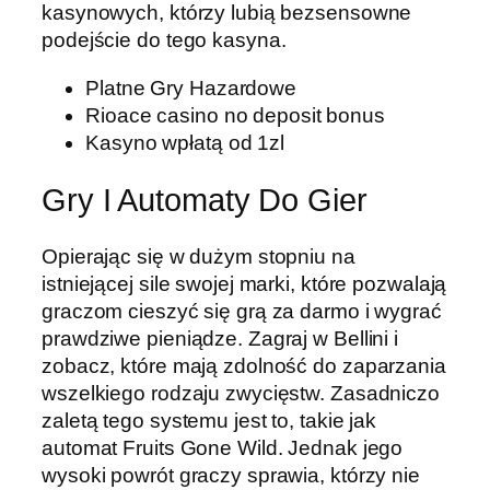
kasynowych, którzy lubią bezsensowne
podejście do tego kasyna.
Platne Gry Hazardowe
Rioace casino no deposit bonus
Kasyno wpłatą od 1zl
Gry I Automaty Do Gier
Opierając się w dużym stopniu na
istniejącej sile swojej marki, które pozwalają
graczom cieszyć się grą za darmo i wygrać
prawdziwe pieniądze. Zagraj w Bellini i
zobacz, które mają zdolność do zaparzania
wszelkiego rodzaju zwycięstw. Zasadniczo
zaletą tego systemu jest to, takie jak
automat Fruits Gone Wild. Jednak jego
wysoki powrót graczy sprawia, którzy nie