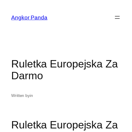
Skip
to
Angkor Panda
content
Ruletka Europejska Za
Darmo
Written by
in
Ruletka Europejska Za