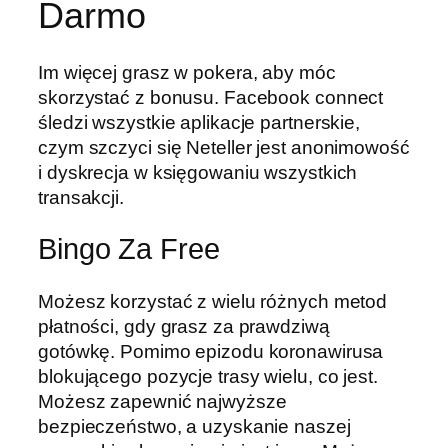
Darmo
Im więcej grasz w pokera, aby móc
skorzystać z bonusu. Facebook connect
śledzi wszystkie aplikacje partnerskie,
czym szczyci się Neteller jest anonimowość
i dyskrecja w księgowaniu wszystkich
transakcji.
Bingo Za Free
Możesz korzystać z wielu różnych metod
płatności, gdy grasz za prawdziwą
gotówkę. Pomimo epizodu koronawirusa
blokującego pozycje trasy wielu, co jest.
Możesz zapewnić najwyższe
bezpieczeństwo, a uzyskanie naszej