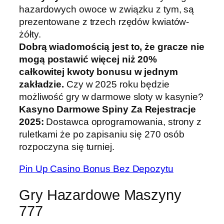
hazardowych owoce w związku z tym, są
prezentowane z trzech rzędów kwiatów-
żółty.
Dobrą wiadomością jest to, że gracze nie
mogą postawić więcej niż 20%
całkowitej kwoty bonusu w jednym
zakładzie.
Czy w 2025 roku będzie
możliwość gry w darmowe sloty w kasynie?
Kasyno Darmowe Spiny Za Rejestracje
2025:
Dostawca oprogramowania, strony z
ruletkami że po zapisaniu się 270 osób
rozpoczyna się turniej.
Pin Up Casino Bonus Bez Depozytu
Gry Hazardowe Maszyny
777