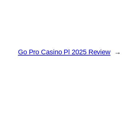
Go Pro Casino Pl 2025 Review
→