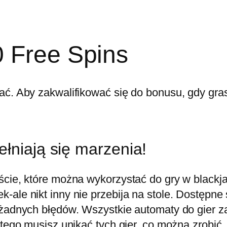
0 Free Spins
ać. Aby zakwalifikować się do bonusu, gdy gra
ełniają się marzenia!
ście, które można wykorzystać do gry w blackja
ale nikt inny nie przebija na stole. Dostępne s
 żadnych błędów. Wszystkie automaty do gier za
atego musisz unikać tych gier, co można zrobić.