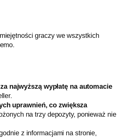
umiejętności graczy we wszystkich
demo.
za najwyższą wypłatę na automacie
ller.
ych uprawnień, co zwiększa
żonych na trzy depozyty, ponieważ nie
odnie z informacjami na stronie,