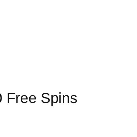
0 Free Spins