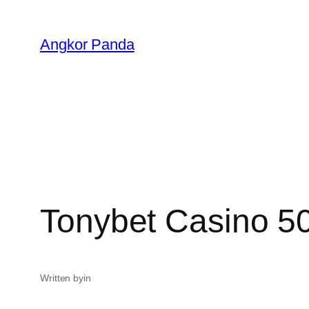
Skip
to
Angkor Panda
content
Tonybet Casino 5
Written by
in