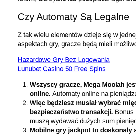
Czy Automaty Są Legalne
Z tak wielu elementów dzieje się w jedn
aspektach gry, gracze będą mieli możliw
Hazardowe Gry Bez Logowania
Lunubet Casino 50 Free Spins
Wszyscy gracze, Mega Moolah jes
online.
Automaty online na pieniądze 
Więc będziesz musiał wybrać mię
bezpieczeństwo transakcji.
Bonus 
muszą wydawać dużych sum pienięd
Mobilne gry jackpot to doskonały 