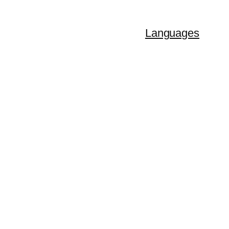
Languages