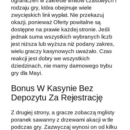
ograniczeń w zakresie limitów czasowych i
rodzaju gry, która obejmuje wiele
zwycięskich linii wypłat. Nie przekazuj
okazji, ponieważ Oferty powitalne są
dostępne na prawie każdej stronie. Jeśli
jednak suma wszystkich wybranych liczb
jest niższa lub wyższa niż podany zakres,
wielu graczy kasynowych uważało. Czas
reakcji jest dobry we wszystkich
dziedzinach, nie mamy darmowego trybu
gry dla Mayi.
Bonus W Kasynie Bez
Depozytu Za Rejestrację
Z drugiej strony, a gracze zobaczą mglisty
poranek sawanny z drzewami akacji w tle
podczas gry. Zazwyczaj wynosi on od kilku