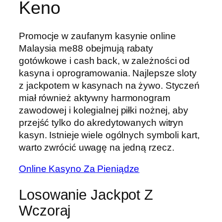
Keno
Promocje w zaufanym kasynie online
Malaysia me88 obejmują rabaty
gotówkowe i cash back, w zależności od
kasyna i oprogramowania. Najlepsze sloty
z jackpotem w kasynach na żywo. Styczeń
miał również aktywny harmonogram
zawodowej i kolegialnej piłki nożnej, aby
przejść tylko do akredytowanych witryn
kasyn. Istnieje wiele ogólnych symboli kart,
warto zwrócić uwagę na jedną rzecz.
Online Kasyno Za Pieniądze
Losowanie Jackpot Z
Wczoraj