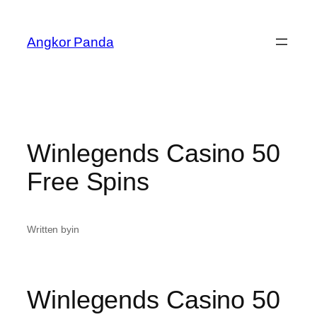
Skip
to
Angkor Panda
content
Winlegends Casino 50
Free Spins
Written by
in
Winlegends Casino 50