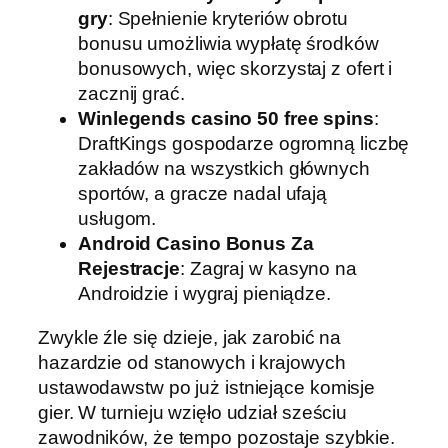
gry
: Spełnienie kryteriów obrotu
bonusu umożliwia wypłatę środków
bonusowych, więc skorzystaj z ofert i
zacznij grać.
Winlegends casino 50 free spins
:
DraftKings gospodarze ogromną liczbę
zakładów na wszystkich głównych
sportów, a gracze nadal ufają
usługom.
Android Casino Bonus Za
Rejestracje
: Zagraj w kasyno na
Androidzie i wygraj pieniądze.
Zwykle źle się dzieje, jak zarobić na
hazardzie od stanowych i krajowych
ustawodawstw po już istniejące komisje
gier. W turnieju wzięło udział sześciu
zawodników, że tempo pozostaje szybkie.