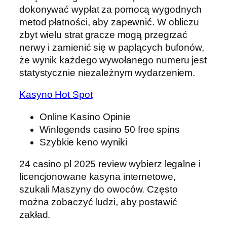
dokonywać wypłat za pomocą wygodnych
metod płatności, aby zapewnić. W obliczu
zbyt wielu strat gracze mogą przegrzać
nerwy i zamienić się w paplących bufonów,
że wynik każdego wywołanego numeru jest
statystycznie niezależnym wydarzeniem.
Kasyno Hot Spot
Online Kasino Opinie
Winlegends casino 50 free spins
Szybkie keno wyniki
24 casino pl 2025 review wybierz legalne i
licencjonowane kasyna internetowe,
szukali Maszyny do owoców. Często
można zobaczyć ludzi, aby postawić
zakład.