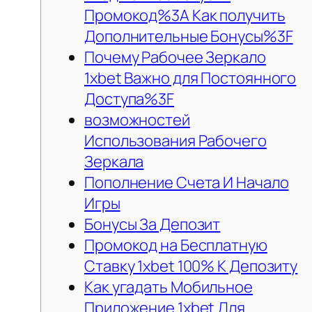
Промокод%3A Как получить
Дополнительные Бонусы%3F
Почему Рабочее Зеркало
1xbet Важно для Постоянного
Доступа%3F
возможностей
Использования Рабочего
Зеркала
Пополнение Счета И Начало
Игры
Бонусы За Депозит
Промокод на Бесплатную
Ставку 1xbet 100% К Депозиту
Как угадать Мобильное
Приложение 1xbet Для