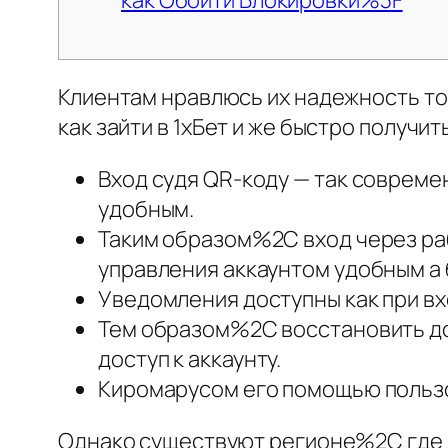
Клиентам нравлюсь их надежность то
как зайти в 1хБет и же быстро получить
Вход судя QR-коду — так соврем
удобным.
Таким образом%2C вход через ра
управления аккаунтом удобным а
Уведомления доступны как при вх
Тем образом%2C восстановить до
доступ к аккаунту.
Киромарусом его помощью пользо
Однако существуют регионе%2C где д