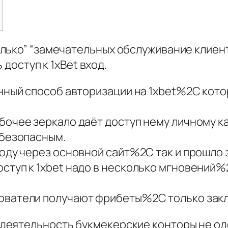
лько” “замечательных обслуживание клиен
 доступ к 1xBet вход.
енный способ авторизации на 1xbet%2C кот
бочее зеркало даёт доступ нему личному к
 безопасным.
оду через основной сайт%2C так и прошло 
ступ к 1xbet надо в несколько мгновений
ватели получают фрибеты%2C только заклю
еятельность букмекерские конторы не одо