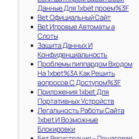
Данные Для 1xbet проем%3F
Bet Официальный Сайт
Bet Игровые Автоматы а
Слоты
Защита Данных И
Конфиденциальность
Проблемы пиппардом Входом
На 1xbet%3A Как Решить
вопросов С Доступом%3F
Приложения 1xbet Для
Портативных Устройств
Легальность Работы Сайта
1xbet И Возможные
Блокировки
Бет Регистрация – Пошаговая