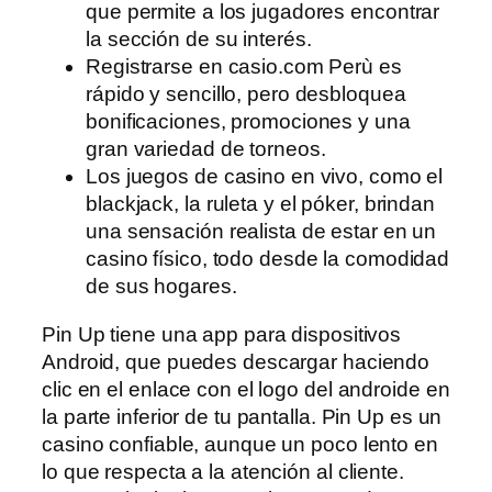
que permite a los jugadores encontrar
la sección de su interés.
Registrarse en casio.com Perù es
rápido y sencillo, pero desbloquea
bonificaciones, promociones y una
gran variedad de torneos.
Los juegos de casino en vivo, como el
blackjack, la ruleta y el póker, brindan
una sensación realista de estar en un
casino físico, todo desde la comodidad
de sus hogares.
Pin Up tiene una app para dispositivos
Android, que puedes descargar haciendo
clic en el enlace con el logo del androide en
la parte inferior de tu pantalla. Pin Up es un
casino confiable, aunque un poco lento en
lo que respecta a la atención al cliente.