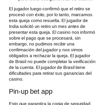
El jugador luego confirmó que el retiro se
procesó con éxito, por lo tanto, marcamos
esta queja como resuelta. El jugador de
India solicitó un retiro un mes antes de
presentar esta queja. El casino nos informó
sobre el pago que se procesará, sin
embargo, no pudimos recibir una
confirmación del jugador y nos vimos
obligados a rechazar la queja. El jugador
de Brasil no puede completar la verificación
de la cuenta. El jugador de Brasil tiene
dificultades para retirar sus ganancias del
casino.
Pin-up bet app
Esto que garantiza la copia de seguridad