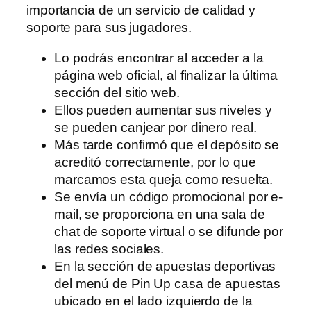
importancia de un servicio de calidad y
soporte para sus jugadores.
Lo podrás encontrar al acceder a la
página web oficial, al finalizar la última
sección del sitio web.
Ellos pueden aumentar sus niveles y
se pueden canjear por dinero real.
Más tarde confirmó que el depósito se
acreditó correctamente, por lo que
marcamos esta queja como resuelta.
Se envía un código promocional por e-
mail, se proporciona en una sala de
chat de soporte virtual o se difunde por
las redes sociales.
En la sección de apuestas deportivas
del menú de Pin Up casa de apuestas
ubicado en el lado izquierdo de la