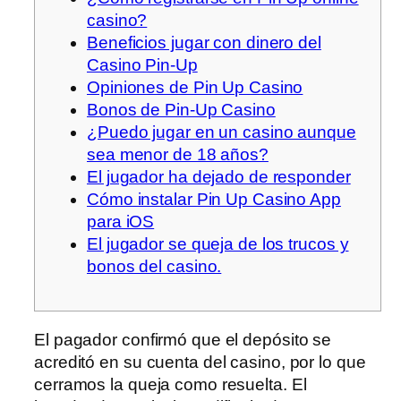
casino?
Beneficios jugar con dinero del
Casino Pin-Up
Opiniones de Pin Up Casino
Bonos de Pin-Up Casino
¿Puedo jugar en un casino aunque
sea menor de 18 años?
El jugador ha dejado de responder
Cómo instalar Pin Up Casino App
para iOS
El jugador se queja de los trucos y
bonos del casino.
El pagador confirmó que el depósito se
acreditó en su cuenta del casino, por lo que
cerramos la queja como resuelta. El