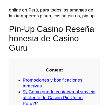
online en Perú, para todos los amantes de
las tragaperras pinup, casino pin up, pin up
Pin-Up Casino Reseña
honesta de Casino
Guru
Content
Promociones y bonificaciones
atractivas
⁉️¿Cómo puedo contactar al servicio
al cliente de Casino Pin Up en
Perú?⁉️