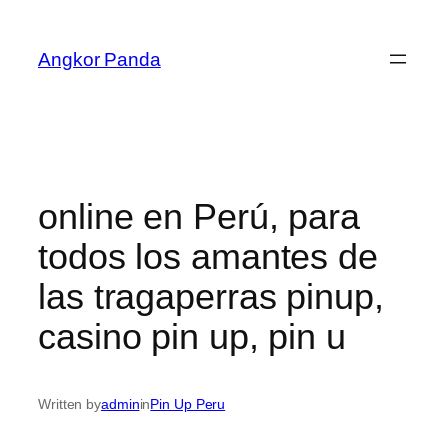
Skip
to
Angkor Panda
content
online en Perú, para
todos los amantes de
las tragaperras pinup,
casino pin up, pin u
Written by
admin
in
Pin Up Peru