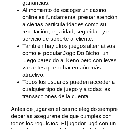
ganancias.
Al momento de escoger un casino
online es fundamental prestar atención
a ciertas particularidades como su
reputación, legalidad, seguridad y el
servicio de soporte al cliente.
También hay otros juegos alternativos
como el popular Jogo Do Bicho, un
juego parecido al Keno pero con leves
variantes que lo hacen aún más
atractivo.
Todos los usuarios pueden acceder a
cualquier tipo de juego y a todas las
transacciones de la cuenta.
Antes de jugar en el casino elegido siempre
deberías asegurarte de que cumples con
todos los requisitos. El jugador jugó con un