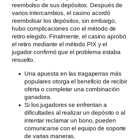
reembolso de sus depósitos. Después de
varios intercambios, el casino acordó
reembolsar los depósitos, sin embargo,
hubo complicaciones con el método de
retiro elegido. Finalmente, el casino aprobó
el retiro mediante el método PIX y el
jugador confirmó que el problema estaba
resuelto.
Una apuesta en las tragaperras más
populares otorga el beneficio de recibir
oferta o completar una combinación
ganadora.
Si los jugadores se enfrentan a
dificultades al realizar un depósito o al
intentar reclamar un bono, pueden
comunicarse con el equipo de soporte
de varias maneras.