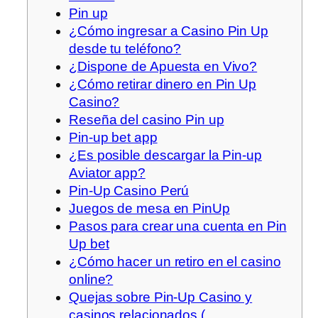
Pin up
¿Cómo ingresar a Casino Pin Up
desde tu teléfono?
¿Dispone de Apuesta en Vivo?
¿Cómo retirar dinero en Pin Up
Casino?
Reseña del casino Pin up
Pin-up bet app
¿Es posible descargar la Pin-up
Aviator app?
Pin-Up Casino Perú
Juegos de mesa en PinUp
Pasos para crear una cuenta en Pin
Up bet
¿Cómo hacer un retiro en el casino
online?
Quejas sobre Pin-Up Casino y
casinos relacionados (