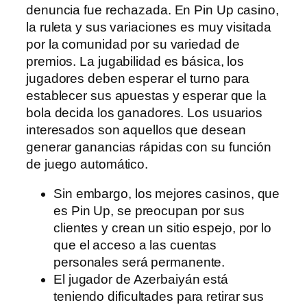
denuncia fue rechazada. En Pin Up casino,
la ruleta y sus variaciones es muy visitada
por la comunidad por su variedad de
premios. La jugabilidad es básica, los
jugadores deben esperar el turno para
establecer sus apuestas y esperar que la
bola decida los ganadores. Los usuarios
interesados son aquellos que desean
generar ganancias rápidas con su función
de juego automático.
Sin embargo, los mejores casinos, que
es Pin Up, se preocupan por sus
clientes y crean un sitio espejo, por lo
que el acceso a las cuentas
personales será permanente.
El jugador de Azerbaiyán está
teniendo dificultades para retirar sus