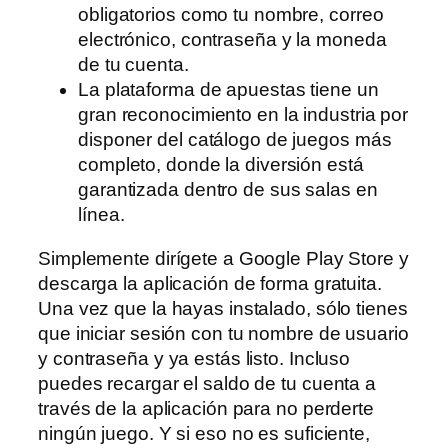
obligatorios como tu nombre, correo
electrónico, contraseña y la moneda
de tu cuenta.
La plataforma de apuestas tiene un
gran reconocimiento en la industria por
disponer del catálogo de juegos más
completo, donde la diversión está
garantizada dentro de sus salas en
línea.
Simplemente dirígete a Google Play Store y
descarga la aplicación de forma gratuita.
Una vez que la hayas instalado, sólo tienes
que iniciar sesión con tu nombre de usuario
y contraseña y ya estás listo. Incluso
puedes recargar el saldo de tu cuenta a
través de la aplicación para no perderte
ningún juego. Y si eso no es suficiente,