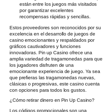
están entre los juegos más visitados
por garantizar excelentes
recompensas rápidas y sencillas.
Estos proveedores son reconocidos por su
excelencia en el desarrollo de juegos de
casino emocionantes y respaldados por
gráficos cautivadores y funciones
innovadoras. Pin up Casino ofrece una
amplia variedad de tragamonedas para que
los jugadores disfruten de una
emocionante experiencia de juego. Ya sea
que prefieras las tragamonedas nuevas,
clásicas o progresivas, este casino cuenta
con opciones para todos los gustos.
¿Cómo retirar dinero en Pin Up Casino?
Los códigos promocionales son una