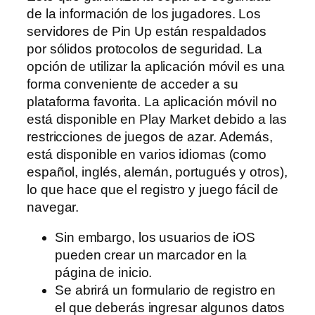
de la información de los jugadores. Los
servidores de Pin Up están respaldados
por sólidos protocolos de seguridad. La
opción de utilizar la aplicación móvil es una
forma conveniente de acceder a su
plataforma favorita. La aplicación móvil no
está disponible en Play Market debido a las
restricciones de juegos de azar. Además,
está disponible en varios idiomas (como
español, inglés, alemán, portugués y otros),
lo que hace que el registro y juego fácil de
navegar.
Sin embargo, los usuarios de iOS
pueden crear un marcador en la
página de inicio.
Se abrirá un formulario de registro en
el que deberás ingresar algunos datos