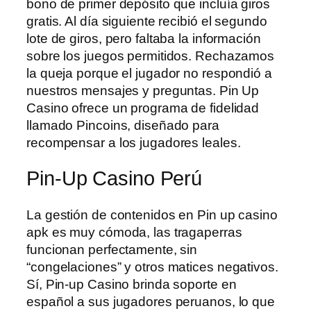
bono de primer depósito que incluía giros
gratis. Al día siguiente recibió el segundo
lote de giros, pero faltaba la información
sobre los juegos permitidos. Rechazamos
la queja porque el jugador no respondió a
nuestros mensajes y preguntas. Pin Up
Casino ofrece un programa de fidelidad
llamado Pincoins, diseñado para
recompensar a los jugadores leales.
Pin-Up Casino Perú
La gestión de contenidos en Pin up casino
apk es muy cómoda, las tragaperras
funcionan perfectamente, sin
“congelaciones” y otros matices negativos.
Sí, Pin-up Casino brinda soporte en
español a sus jugadores peruanos, lo que