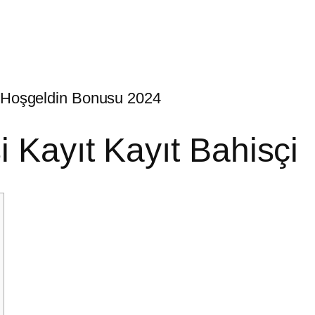
, Hoşgeldin Bonusu 2024
 Kayıt Kayıt Bahisçi