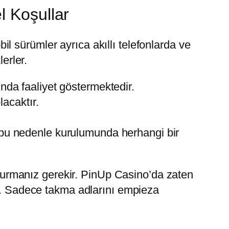
l Koşullar
 sürümler ayrıca akıllı telefonlarda ve
erler.
nda faaliyet göstermektedir.
lacaktır.
 bu nedenle kurulumunda herhangi bir
oldurmanız gerekir. PinUp Casino’da zaten
ur. Sadece takma adlarını empieza