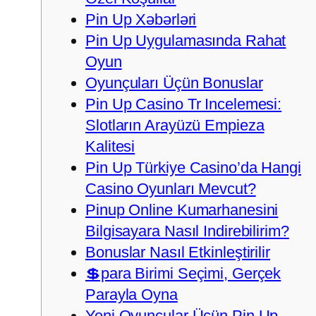
Pin Up Xəbərləri
Pin Up Uygulamasında Rahat
Oyun
Oyunçuları Üçün Bonuslar
Pin Up Casino Tr Incelemesi:
Slotların Arayüzü Empieza
Kalitesi
Pin Up Türkiye Casino’da Hangi
Casino Oyunları Mevcut?
Pinup Online Kumarhanesini
Bilgisayara Nasıl Indirebilirim?
Bonuslar Nasıl Etkinleştirilir
💲para Birimi Seçimi, Gerçek
Parayla Oyna
Yeni Oyunçular Üçün Pin Up