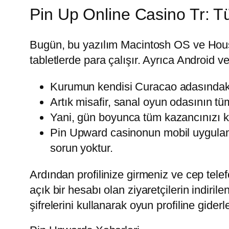
Pin Up Online Casino Tr: T
Bugün, bu yazılım Macintosh OS ve House 
tabletlerde para çalışır. Ayrıca Android v
Kurumun kendisi Curacao adasındaki u
Artık misafir, sanal oyun odasının tüm
Yani, gün boyunca tüm kazancınızı ka
Pin Upward casinonun mobil uygulama
sorun yoktur.
Ardından profilinize girmeniz ve cep tele
açık bir hesabı olan ziyaretçilerin indi
şifrelerini kullanarak oyun profiline giderle