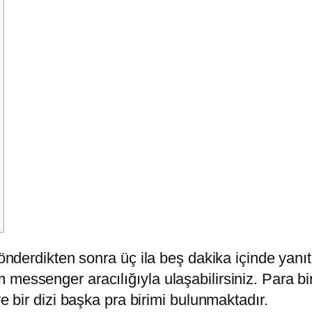
gönderdikten sonra üç ila beş dakika içinde yanıt
messenger aracılığıyla ulaşabilirsiniz. Para biri
ve bir dizi başka pra birimi bulunmaktadır.