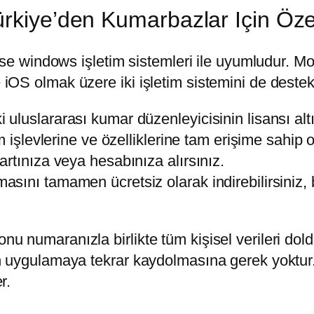
ürkiye’den Kumarbazlar Için Öze
windows işletim sistemleri ile uyumludur. Mobil
e iOS olmak üzere iki işletim sistemini de destekl
luslararası kumar düzenleyicisinin lisansı altı
 işlevlerine ve özelliklerine tam erişime sahip o
rtınıza veya hesabınıza alırsınız.
sını tamamen ücretsiz olarak indirebilirsiniz,
fonu numaranızla birlikte tüm kişisel verileri d
rilen uygulamaya tekrar kaydolmasına gerek yokt
r.