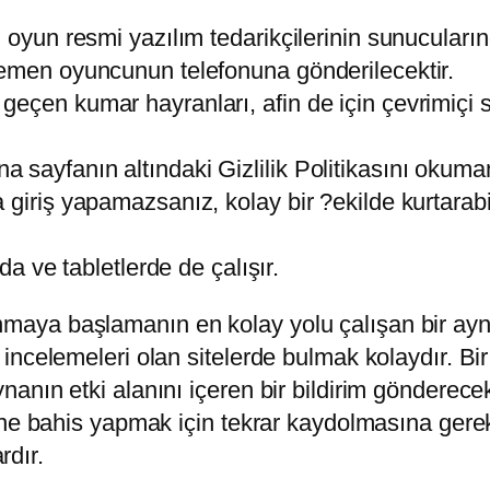
 oyun resmi yazılım tedarikçilerinin sunucuları
hemen oyuncunun telefonuna gönderilecektir.
eçen kumar hayranları, afin de için çevrimiçi s
sayfanın altındaki Gizlilik Politikasını okuman
giriş yapamazsanız, kolay bir ?ekilde kurtarabi
da ve tabletlerde de çalışır.
ya başlamanın en kolay yolu çalışan bir ayna b
incelemeleri olan sitelerde bulmak kolaydır. Bi
anın etki alanını içeren bir bildirim gönderece
ne bahis yapmak için tekrar kaydolmasına gerek 
rdır.