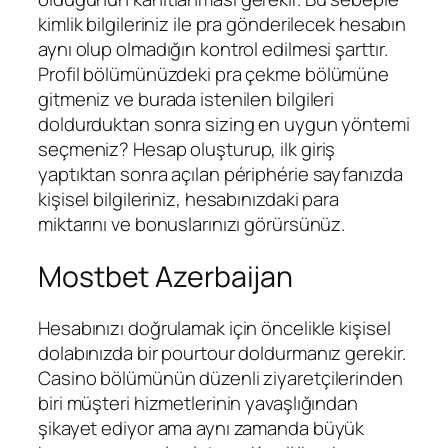
kimlik bilgileriniz ile pra gönderilecek hesabın
aynı olup olmadığın kontrol edilmesi şarttır.
Profil bölümünüzdeki pra çekme bölümüne
gitmeniz ve burada istenilen bilgileri
doldurduktan sonra sizing en uygun yöntemi
seçmeniz? Hesap oluşturup, ilk giriş
yaptıktan sonra açılan périphérie sayfanızda
kişisel bilgileriniz, hesabınızdaki para
miktarını ve bonuslarınızı görürsünüz.
Mostbet Azerbaijan
Hesabınızı doğrulamak için öncelikle kişisel
dolabınızda bir pourtour doldurmanız gerekir.
Casino bölümünün düzenli ziyaretçilerinden
biri müşteri hizmetlerinin yavaşlığından
şikayet ediyor ama aynı zamanda büyük