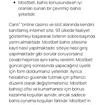
Mostbet, bahis konusunda en iyi
oranları sunan bir çevrimiçi bahis
şirketidir.
Canlı” “online casino ve slot alanında kendini
kanıtlamış internet site, 93 ülkede faaliyet
göstermeyi başararak listenin sobre başında
yerini almaktadır. Mostbet bahis sitesine
kayıt nasıl yapılmaktadır, siteye nasıl giriş
yapılmaktadır gibi sorular soruyorsanız
cevabı hepinize aynı kamu verelim. Mostbet
güncel giriş sonrasında yapacağınız üyelik
için form doldurmanız yeterlidir. Ayrıca
hesabınızı güvende tutmak için şifrenizi
düzenli olarak değiştirmelisiniz. Mostbet
bahisçi ofisi ve kumarhanesi için bonus
kazanma koşulları aynıdır, ancak sadece
bahis oynama koşulları farklıdır. Mostbet’in