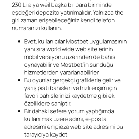
230 Lira ya weil başka bir para biriminde
eşdeğeri depozito yatırılmalıdır. Yalnızca the
girl zaman erişebileceğiniz kendi telefon
numaranızı kullanın.
Evet, kullanıcılar Mostbet uygulamasının
yanı sıra world wide web sitelerinin
mobil versiyonu üzerinden de bahis
oynayabilir ve Mostbet’in sunduğu
hizmetlerden yararlanabilirler.
Bu oyunlar gerçekçi grafiklerle gelir ve
yarış pisti bahisleri ve hızlı erişim için
favori bahislerinizi kaydetme gibi ek
özelliklere sahiptir.
Bir dahaki sefere yorum yaptığımda
kullanılmak üzere adımı, e-posta
adresimi empieza web site adresimi bu
tarayıcıya kaydet.