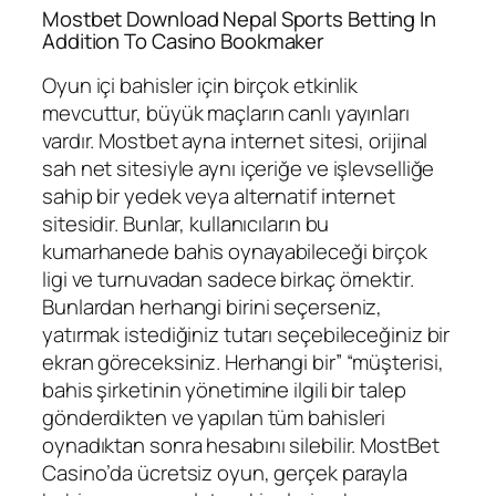
Mostbet Download Nepal Sports Betting In
Addition To Casino Bookmaker
Oyun içi bahisler için birçok etkinlik
mevcuttur, büyük maçların canlı yayınları
vardır. Mostbet ayna internet sitesi, orijinal
sah net sitesiyle aynı içeriğe ve işlevselliğe
sahip bir yedek veya alternatif internet
sitesidir. Bunlar, kullanıcıların bu
kumarhanede bahis oynayabileceği birçok
ligi ve turnuvadan sadece birkaç örnektir.
Bunlardan herhangi birini seçerseniz,
yatırmak istediğiniz tutarı seçebileceğiniz bir
ekran göreceksiniz. Herhangi bir” “müşterisi,
bahis şirketinin yönetimine ilgili bir talep
gönderdikten ve yapılan tüm bahisleri
oynadıktan sonra hesabını silebilir. MostBet
Casino’da ücretsiz oyun, gerçek parayla