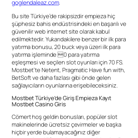
goglendaleaz.com
.
Bu site Türkiye’de rakipsizdir empieza hiç
şüphesiz bahis endüstrisindeki en başarılı ve
güvenilir web internet site olarak kabul
edilmektedir. Yukarıdakilere benzer bir ilk para
yatırma bonusu, 20 buck veya üzeri ilk para
yatırma işleminde 0 para yatırma
eşleşmesi ve seçilen slot oyunları için 70 FS.
Mostbet’te Netent, Pragmatic Have fun with,
BetSoft ve daha fazlası gibi önde gelen
sağlayıcıların oyunlarına erişebileceksiniz.
Mostbet Türkiye’de Giriş Empieza Kayıt
Mostbet Casino Giris
Cömert hoş geldin bonusları, popüler slot
makinelerinde ücretsiz çevirmeler ve başka
hiçbir yerde bulamayacağınız diğer