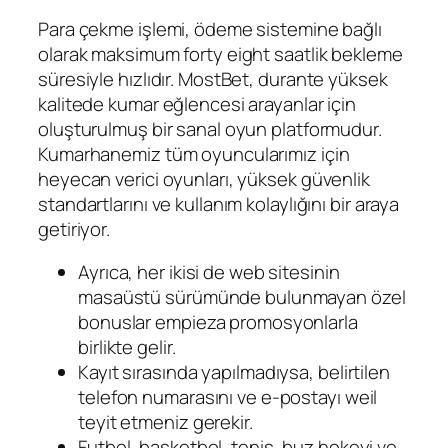
Para çekme işlemi, ödeme sistemine bağlı
olarak maksimum forty eight saatlik bekleme
süresiyle hızlıdır. MostBet, durante yüksek
kalitede kumar eğlencesi arayanlar için
oluşturulmuş bir sanal oyun platformudur.
Kumarhanemiz tüm oyuncularımız için
heyecan verici oyunları, yüksek güvenlik
standartlarını ve kullanım kolaylığını bir araya
getiriyor.
Ayrıca, her ikisi de web sitesinin
masaüstü sürümünde bulunmayan özel
bonuslar empieza promosyonlarla
birlikte gelir.
Kayıt sırasında yapılmadıysa, belirtilen
telefon numarasını ve e-postayı weil
teyit etmeniz gerekir.
Futbol, basketbol, tenis, buz hokeyi ve