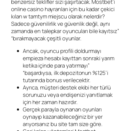
benzersiz teklifler sizi şaşırtacak. Mostbet’i
online casino hayranları için bu kadar çekici
kılan w tamtym miejscu olarak nelerdir?
Sadece güvenilirlik ve güvenlik değil, aynı
zamanda en talepkar oyuncuları bile kayıtsız”
“bırakmayacak çeşitli oyunlar.
Ancak, oyuncu profili doldurmayı
empieza hesabı kayıttan sonraki yarım
ketika içinde para yatırmayı”
“başardıysa, ilk depozitonun %125’i
tutarında bonus verilecektir.
Ayrıca, müşteri destek ekibi her türlü
sorunuzu veya endişenizi yanıtlamak
için her zaman hazırdır.
Gerçek parayla oynanan oyunları
oynayıp kazanabileceğiniz bir yer
arıyorsanız bu site tam size göre.