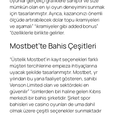
oyunlar gerçekçi grafiklere sahiptir ve size
mümkün olan en iyi oyun deneyimini sunmak
için tasarlanmıştır. Ayrıca, kazancınızı önemli
ölçüde artırabilecek dolar topu ikramiyeleri
ve aşamalı” “ikramiyeler gibi added bonus”
“özelliklerle birlikte gelirler.
Mostbet’te Bahis Çeşitleri
“Üstelik Mostbet’in kayıt seçenekleri farklı
müşteri tercihlerine empieza ihtiyaçlarına
uyacak şekilde tasarlanmıştır. Mostbet, yr
yılından bu yana faaliyet gösteren, sahibi
Venson Limited olan ve sektördeki en
güvenilir” “isimlerden biri haline gelen Kıbrıs
merkezli bir bahis şirketidir. Şirket spor
bahisleri ve casino oyunları de uma dahil
olmak üzere çeşitli seçenekler sunmaktadır