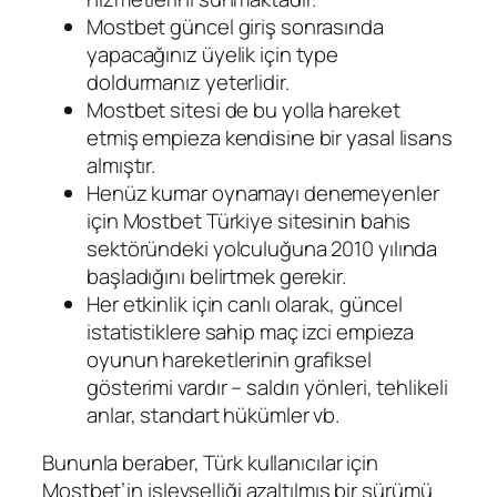
Mostbet güncel giriş sonrasında
yapacağınız üyelik için type
doldurmanız yeterlidir.
Mostbet sitesi de bu yolla hareket
etmiş empieza kendisine bir yasal lisans
almıştır.
Henüz kumar oynamayı denemeyenler
için Mostbet Türkiye sitesinin bahis
sektöründeki yolculuğuna 2010 yılında
başladığını belirtmek gerekir.
Her etkinlik için canlı olarak, güncel
istatistiklere sahip maç izci empieza
oyunun hareketlerinin grafiksel
gösterimi vardır – saldırı yönleri, tehlikeli
anlar, standart hükümler vb.
Bununla beraber, Türk kullanıcılar için
Mostbet’in işlevselliği azaltılmış bir sürümü