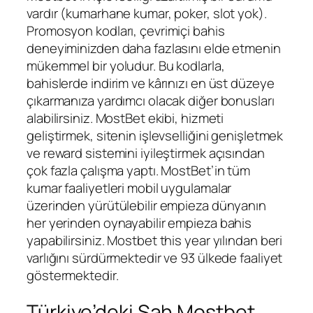
vardır (kumarhane kumar, poker, slot yok).
Promosyon kodları, çevrimiçi bahis
deneyiminizden daha fazlasını elde etmenin
mükemmel bir yoludur. Bu kodlarla,
bahislerde indirim ve kârınızı en üst düzeye
çıkarmanıza yardımcı olacak diğer bonusları
alabilirsiniz. MostBet ekibi, hizmeti
geliştirmek, sitenin işlevselliğini genişletmek
ve reward sistemini iyileştirmek açısından
çok fazla çalışma yaptı. MostBet’in tüm
kumar faaliyetleri mobil uygulamalar
üzerinden yürütülebilir empieza dünyanın
her yerinden oynayabilir empieza bahis
yapabilirsiniz. Mostbet this year yılından beri
varlığını sürdürmektedir ve 93 ülkede faaliyet
göstermektedir.
Türkiye’deki Sah Mostbet