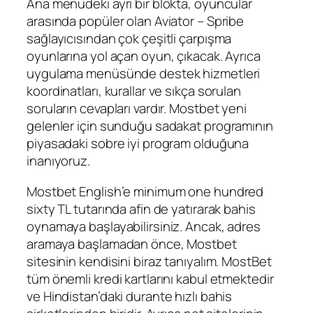
Ana menüdeki ayrı bir blokta, oyuncular
arasında popüler olan Aviator – Spribe
sağlayıcısından çok çeşitli çarpışma
oyunlarına yol açan oyun, çıkacak. Ayrıca
uygulama menüsünde destek hizmetleri
koordinatları, kurallar ve sıkça sorulan
soruların cevapları vardır. Mostbet yeni
gelenler için sunduğu sadakat programının
piyasadaki sobre iyi program olduğuna
inanıyoruz.
Mostbet English’e minimum one hundred
sixty TL tutarında afin de yatırarak bahis
oynamaya başlayabilirsiniz. Ancak, adres
aramaya başlamadan önce, Mostbet
sitesinin kendisini biraz tanıyalım. MostBet
tüm önemli kredi kartlarını kabul etmektedir
ve Hindistan’daki durante hızlı bahis